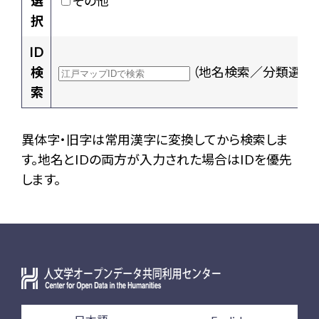
選
その他
択
ID
検
（地名検索／分類選択
索
異体字・旧字は常用漢字に変換してから検索しま
す。地名とIDの両方が入力された場合はIDを優先
します。