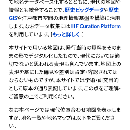
て地名データベース化するとともに、現代の地図や
情報とも統合することで、
歴史ビッグデータ
や
歴史
GIS
や江戸都市空間の地理情報基盤を構築に活用
します。なおデータ収集には
IIIF Curation Platform
を利用しています。 [
もっと詳しく
..]
本サイトで用いる地図は、発行当時の資料をそのま
まの形でデジタル化したもので、現代においては適
切でないと思われる表現も含んでいます。地図上の
表現を基にした偏見や差別は肯定・容認されては
ならないものですが、本サイトでは学術・研究目的
として原本の通り表記しています。この点をご理解・
ご留意の上でご利用ください。
なお本ページでは現代位置合わせ地図を表示しま
すが、地名一覧や地名マップは以下をご覧くださ
い。