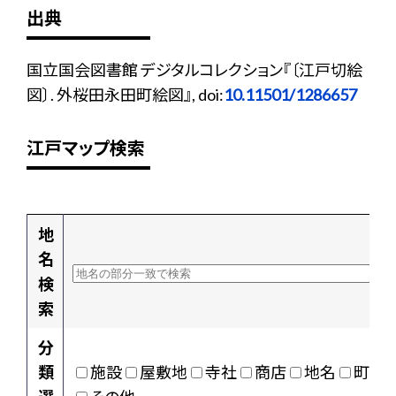
出典
国立国会図書館 デジタルコレクション『〔江戸切絵
図〕. 外桜田永田町絵図』, doi:
10.11501/1286657
江戸マップ検索
地
名
検
索
分
類
施設
屋敷地
寺社
商店
地名
町村