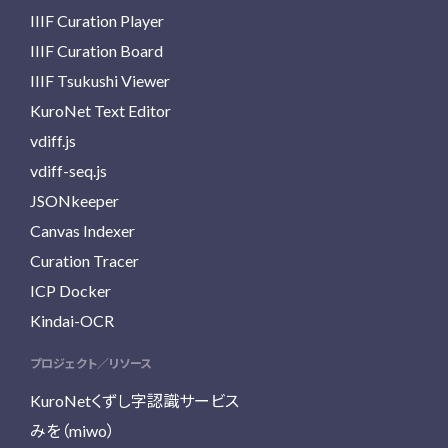
IIIF Curation Player
IIIF Curation Board
IIIF Tsukushi Viewer
KuroNet Text Editor
vdiff.js
vdiff-seq.js
JSONkeeper
Canvas Indexer
Curation Tracer
ICP Docker
Kindai-OCR
プロジェクト／リソース
KuroNetくずし字認識サービス
みを（miwo）