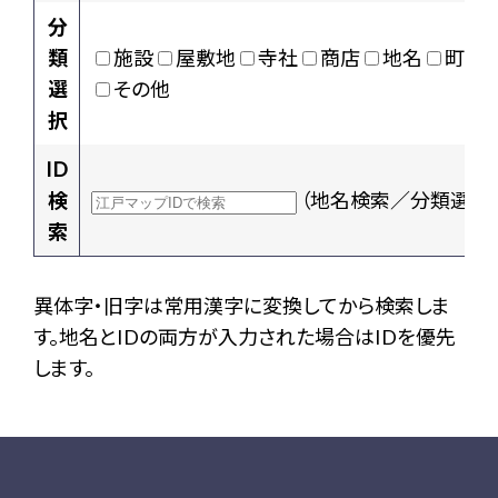
分
類
施設
屋敷地
寺社
商店
地名
町村
選
その他
択
ID
検
（地名検索／分類選択
索
異体字・旧字は常用漢字に変換してから検索しま
す。地名とIDの両方が入力された場合はIDを優先
します。