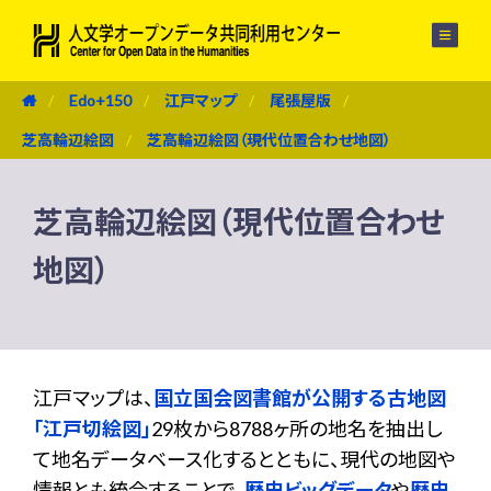
メニュー
Edo+150
江戸マップ
尾張屋版
芝高輪辺絵図
芝高輪辺絵図（現代位置合わせ地図）
芝高輪辺絵図（現代位置合わせ
地図）
江戸マップは、
国立国会図書館が公開する古地図
「江戸切絵図」
29枚から8788ヶ所の地名を抽出し
て地名データベース化するとともに、現代の地図や
情報とも統合することで、
歴史ビッグデータ
や
歴史