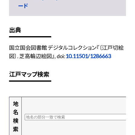
ード
出典
国立国会図書館 デジタルコレクション『〔江戸切絵
図〕. 芝高輪辺絵図』, doi:
10.11501/1286663
江戸マップ検索
地
名
検
索