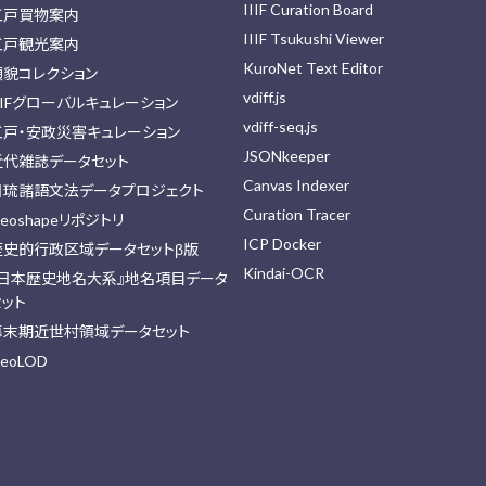
IIIF Curation Board
江戸買物案内
IIIF Tsukushi Viewer
江戸観光案内
KuroNet Text Editor
顔貌コレクション
vdiff.js
IIFグローバルキュレーション
vdiff-seq.js
江戸・安政災害キュレーション
JSONkeeper
近代雑誌データセット
Canvas Indexer
日琉諸語文法データプロジェクト
Curation Tracer
eoshapeリポジトリ
ICP Docker
歴史的行政区域データセットβ版
Kindai-OCR
『日本歴史地名大系』地名項目データ
セット
幕末期近世村領域データセット
eoLOD