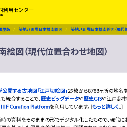
張屋版
築地八町堀日本橋南絵図
築地八町堀日本橋南絵図（現代
南絵図（現代位置合わせ地図）
が公開する古地図「江戸切絵図」
29枚から8788ヶ所の地
も統合することで、
歴史ビッグデータ
や
歴史GIS
や江戸都市
は
IIIF Curation Platform
を利用しています。 [
もっと詳しく
..]
当時の資料をそのままの形でデジタル化したもので、現代に