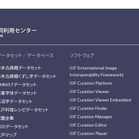
データセット／データベース
ソフトウェア
日本古典籍データセット
IIIF (International Image
Interoperability Framework)
日本古典籍くずし字データセット
IIIF Curation Platform
MNISTデータセット
IIIF Curation Viewer
篆書字体データセット
IIIF Curation Viewer Embedded
古活字データセット
IIIF Curation Finder
江戸料理レシピデータセット
IIIF Curation Manager
武鑑全集
IIIF Curation Editor
藩IDデータセット
IIIF Curation Player
江戸マップ