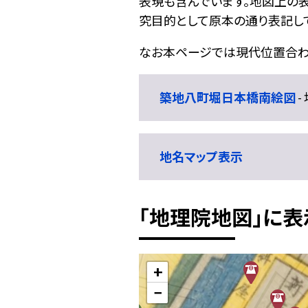
表現も含んでいます。地図上の
究目的として原本の通り表記して
なお本ページでは現代位置合わ
築地八町堀日本橋南絵図
-
地名マップ表示
「地理院地図」に表
+
−