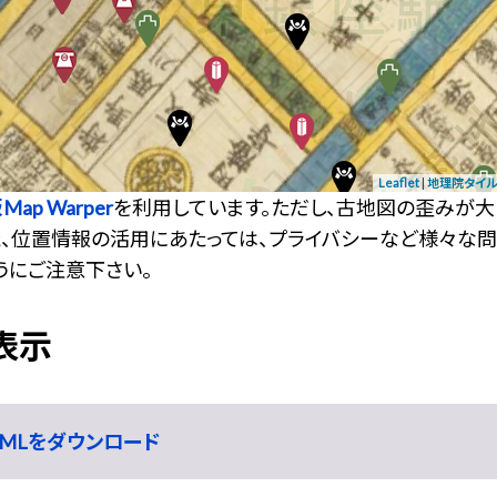
Leaflet
|
地理院タイル
ap Warper
を利用しています。ただし、古地図の歪みが
た、位置情報の活用にあたっては、プライバシーなど様々な
うにご注意下さい。
に表示
KMLをダウンロード