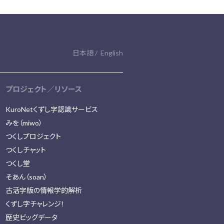
日本語
English
プロジェクト／リソース
KuroNetくずし字認識サービス
みを（miwo）
つくしプロジェクト
つくしチャット
つくし堂
そあん（soan）
古活字版の情報学的解析
くずし字チャレンジ！
歴史ビッグデータ