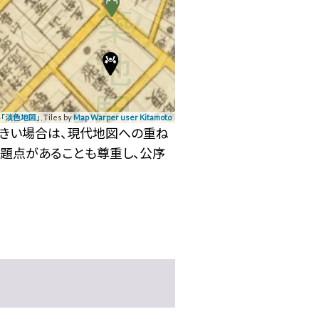
「淡色地図」
, Tiles by
Map Warper user Kitamoto
大きい場合は、現代地図への重ね
問題点があることも尊重し、公序