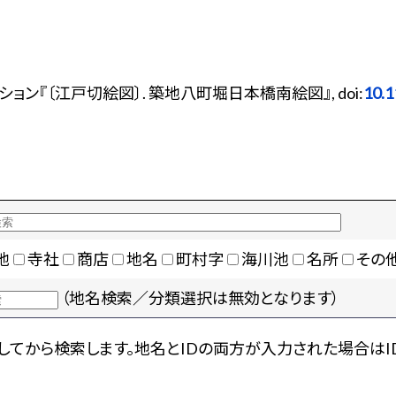
ン『〔江戸切絵図〕. 築地八町堀日本橋南絵図』, doi:
10.
地
寺社
商店
地名
町村字
海川池
名所
その
（地名検索／分類選択は無効となります）
てから検索します。地名とIDの両方が入力された場合はI