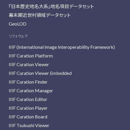
『日本歴史地名大系』地名項目データセット
幕末期近世村領域データセット
GeoLOD
ソフトウェア
IIIF (International Image Interoperability Framework)
IIIF Curation Platform
IIIF Curation Viewer
IIIF Curation Viewer Embedded
IIIF Curation Finder
IIIF Curation Manager
IIIF Curation Editor
IIIF Curation Player
IIIF Curation Board
IIIF Tsukushi Viewer