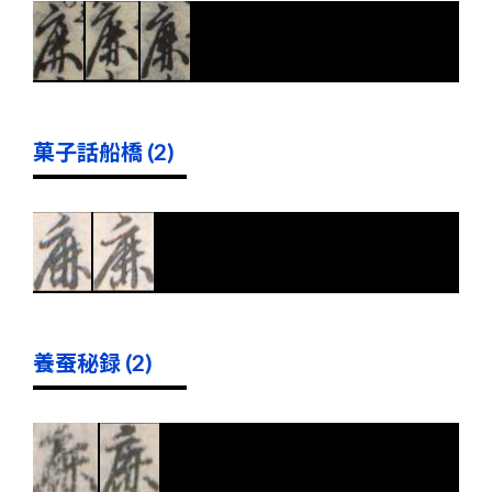
菓子話船橋 (2)
養蚕秘録 (2)