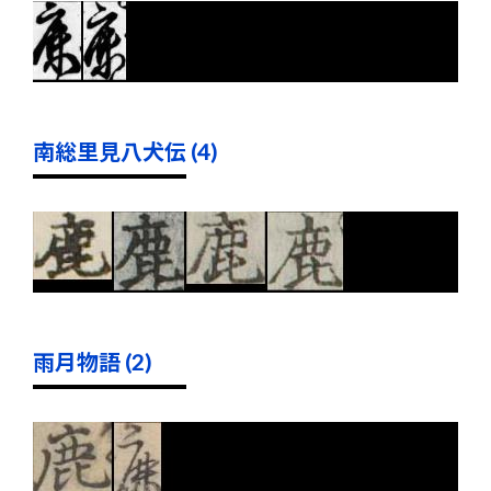
南総里見八犬伝 (4)
雨月物語 (2)