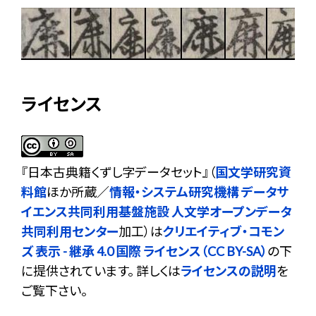
ライセンス
『
日本古典籍くずし字データセット
』（
国文学研究資
料館
ほか所蔵／
情報・システム研究機構 データサ
イエンス共同利用基盤施設 人文学オープンデータ
共同利用センター
加工）は
クリエイティブ・コモン
ズ 表示 - 継承 4.0 国際 ライセンス（CC BY-SA）
の下
に提供されています。 詳しくは
ライセンスの説明
を
ご覧下さい。