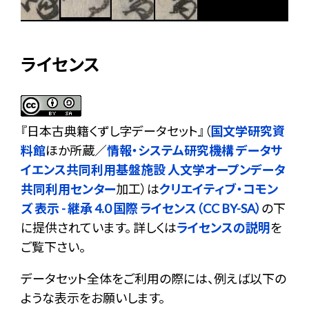
ライセンス
『
日本古典籍くずし字データセット
』（
国文学研究資
料館
ほか所蔵／
情報・システム研究機構 データサ
イエンス共同利用基盤施設 人文学オープンデータ
共同利用センター
加工）は
クリエイティブ・コモン
ズ 表示 - 継承 4.0 国際 ライセンス（CC BY-SA）
の下
に提供されています。 詳しくは
ライセンスの説明
を
ご覧下さい。
データセット全体をご利用の際には、例えば以下の
ような表示をお願いします。