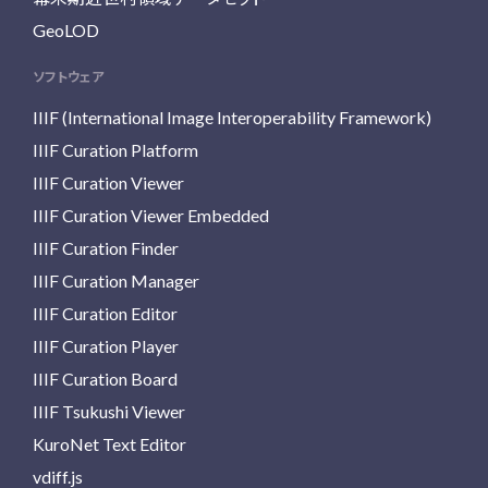
GeoLOD
ソフトウェア
IIIF (International Image Interoperability Framework)
IIIF Curation Platform
IIIF Curation Viewer
IIIF Curation Viewer Embedded
IIIF Curation Finder
IIIF Curation Manager
IIIF Curation Editor
IIIF Curation Player
IIIF Curation Board
IIIF Tsukushi Viewer
KuroNet Text Editor
vdiff.js