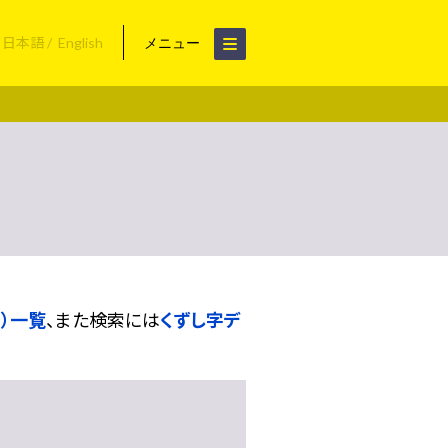
日本語
English
メニュー
）一覧
、また検索には
くずし字デ