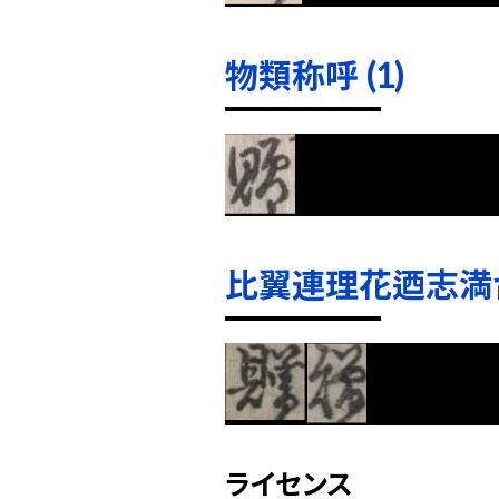
物類称呼 (1)
比翼連理花迺志満台 
ライセンス