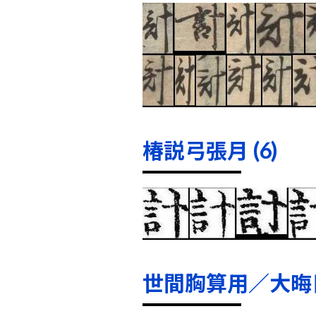
椿説弓張月 (6)
世間胸算用／大晦日