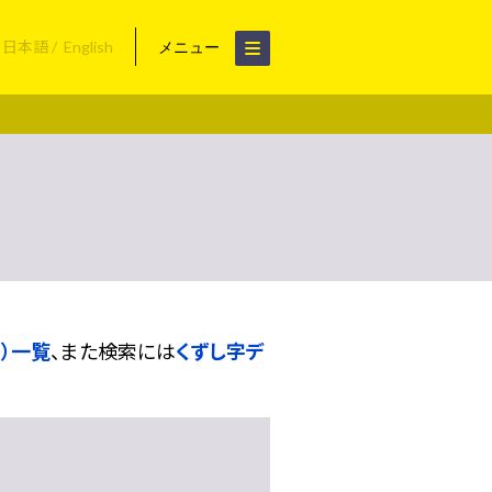
日本語
English
メニュー
）一覧
、また検索には
くずし字デ