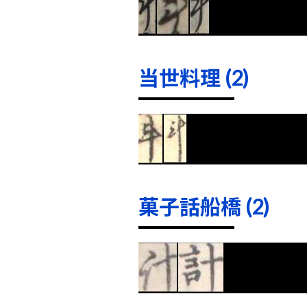
当世料理 (2)
菓子話船橋 (2)