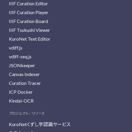
IIIF Curation Editor
IIIF Curation Player
IIIF Curation Board
IIIF Tsukushi Viewer
KuroNet Text Editor
vdiff.js
vdiff-seq.js
JSONkeeper
Canvas Indexer
Curation Tracer
ICP Docker
Kindai-OCR
プロジェクト／リソース
KuroNetくずし字認識サービス