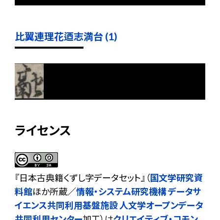
比翼連理花迺志満台 (1)
ライセンス
『
日本古典籍くずし字データセット
』（
国文学研究資
料館
ほか所蔵／
情報・システム研究機構 データサ
イエンス共同利用基盤施設 人文学オープンデータ
共同利用センター
加工）は
クリエイティブ・コモン