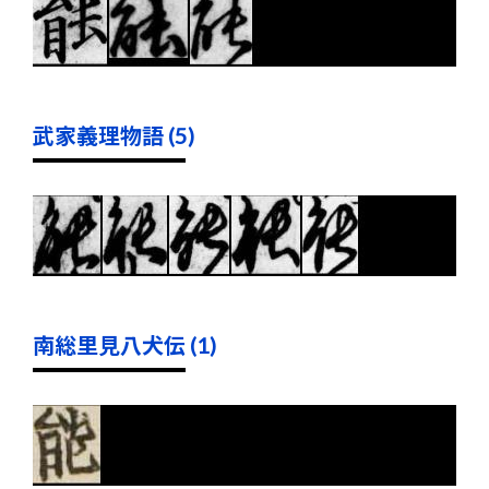
武家義理物語 (5)
南総里見八犬伝 (1)