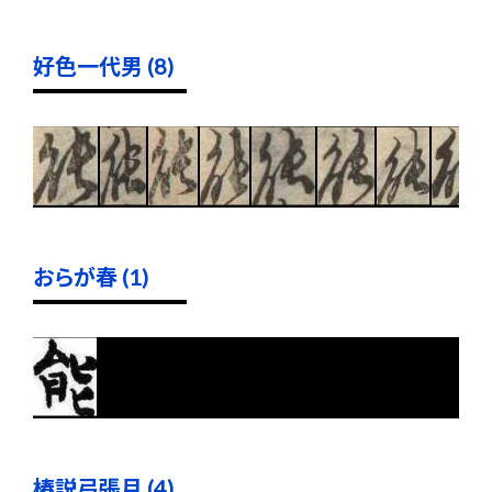
好色一代男 (8)
おらが春 (1)
椿説弓張月 (4)