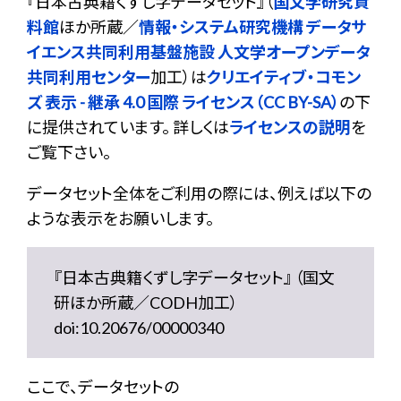
『
日本古典籍くずし字データセット
』（
国文学研究資
料館
ほか所蔵／
情報・システム研究機構 データサ
イエンス共同利用基盤施設 人文学オープンデータ
共同利用センター
加工）は
クリエイティブ・コモン
ズ 表示 - 継承 4.0 国際 ライセンス（CC BY-SA）
の下
に提供されています。 詳しくは
ライセンスの説明
を
ご覧下さい。
データセット全体をご利用の際には、例えば以下の
ような表示をお願いします。
『日本古典籍くずし字データセット』 （国文
研ほか所蔵／CODH加工）
doi:10.20676/00000340
ここで、データセットの