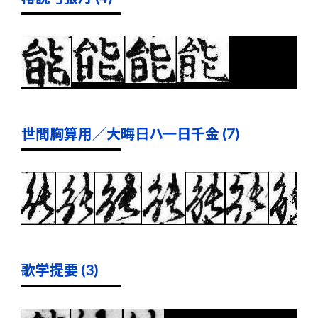
世間胸算用／大晦日ハ一日千金 (7)
歌学提要 (3)