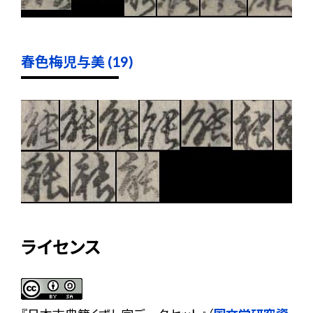
春色梅児与美 (19)
ライセンス