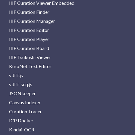
IIIF Curation Viewer Embedded
IIIF Curation Finder
IIIF Curation Manager
IIIF Curation Editor
IIIF Curation Player
IIIF Curation Board
IIIF Tsukushi Viewer
KuroNet Text Editor
vdiff.js
vdiff-seq.js
JSONkeeper
Canvas Indexer
Curation Tracer
ICP Docker
Kindai-OCR