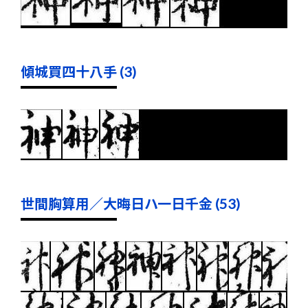
傾城買四十八手 (3)
世間胸算用／大晦日ハ一日千金 (53)