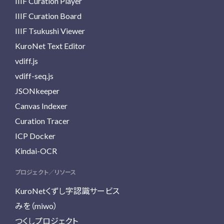
IIIF Curation Player
IIIF Curation Board
IIIF Tsukushi Viewer
KuroNet Text Editor
vdiff.js
vdiff-seq.js
JSONkeeper
Canvas Indexer
Curation Tracer
ICP Docker
Kindai-OCR
プロジェクト／リソース
KuroNetくずし字認識サービス
みを（miwo）
つくしプロジェクト