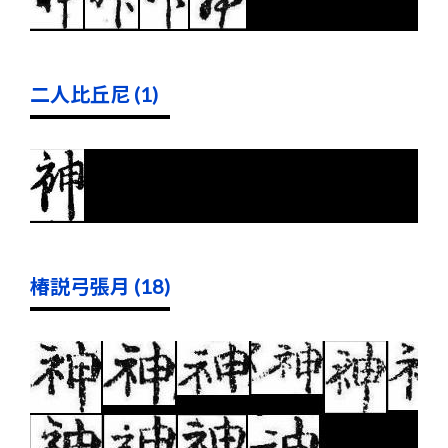
二人比丘尼 (1)
椿説弓張月 (18)