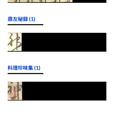
鼎左秘録 (1)
料理珍味集 (1)