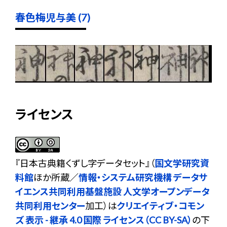
春色梅児与美 (7)
ライセンス
『
日本古典籍くずし字データセット
』（
国文学研究資
料館
ほか所蔵／
情報・システム研究機構 データサ
イエンス共同利用基盤施設 人文学オープンデータ
共同利用センター
加工）は
クリエイティブ・コモン
ズ 表示 - 継承 4.0 国際 ライセンス（CC BY-SA）
の下