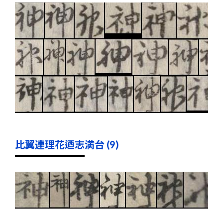
比翼連理花迺志満台 (9)