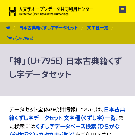
メニュー
日本古典籍くずし字データセット
文字種一覧
「神」（U+795E）
「神」（U+795E） 日本古典籍くず
し字データセット
データセット全体の統計情報については、
日本古典
籍くずし字データセット 文字種（くずし字）一覧
、ま
た検索には
くずし字データベース検索（ひらがな
（変体仮名）・カタカナ・漢字）
をご利用下さい。