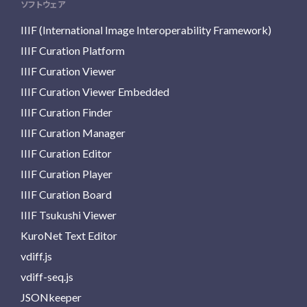
ソフトウェア
IIIF (International Image Interoperability Framework)
IIIF Curation Platform
IIIF Curation Viewer
IIIF Curation Viewer Embedded
IIIF Curation Finder
IIIF Curation Manager
IIIF Curation Editor
IIIF Curation Player
IIIF Curation Board
IIIF Tsukushi Viewer
KuroNet Text Editor
vdiff.js
vdiff-seq.js
JSONkeeper