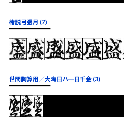
椿説弓張月 (7)
世間胸算用／大晦日ハ一日千金 (3)