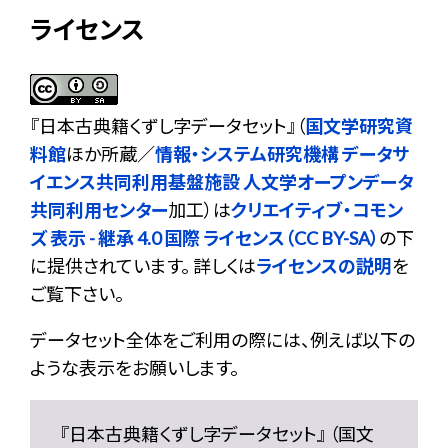
ライセンス
『
日本古典籍くずし字データセット
』（
国文学研究資
料館
ほか所蔵／
情報・システム研究機構 データサ
イエンス共同利用基盤施設 人文学オープンデータ
共同利用センター
加工）は
クリエイティブ・コモン
ズ 表示 - 継承 4.0 国際 ライセンス（CC BY-SA）
の下
に提供されています。 詳しくは
ライセンスの説明
を
ご覧下さい。
データセット全体をご利用の際には、例えば以下の
ような表示をお願いします。
『日本古典籍くずし字データセット』 （国文