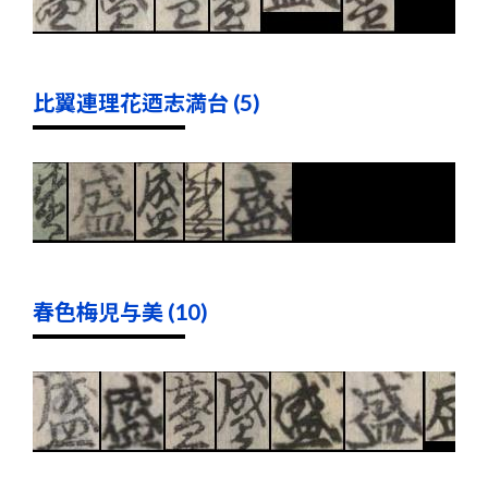
比翼連理花迺志満台 (5)
春色梅児与美 (10)