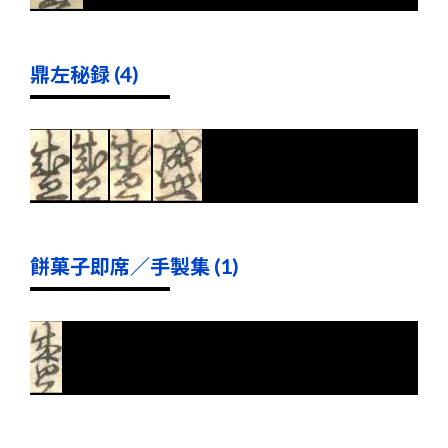
鼎左秘録 (4)
餅菓子即席／手製集 (1)