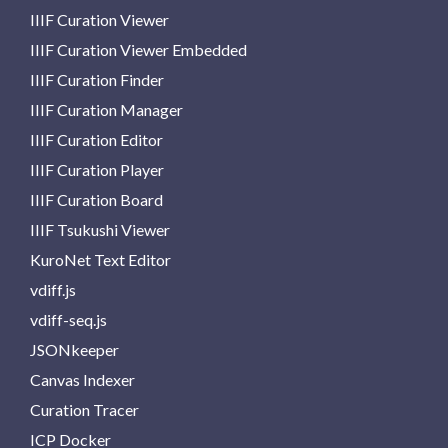
IIIF Curation Viewer
IIIF Curation Viewer Embedded
IIIF Curation Finder
IIIF Curation Manager
IIIF Curation Editor
IIIF Curation Player
IIIF Curation Board
IIIF Tsukushi Viewer
KuroNet Text Editor
vdiff.js
vdiff-seq.js
JSONkeeper
Canvas Indexer
Curation Tracer
ICP Docker