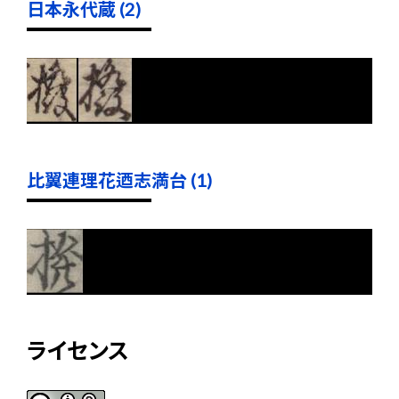
日本永代蔵 (2)
比翼連理花迺志満台 (1)
ライセンス