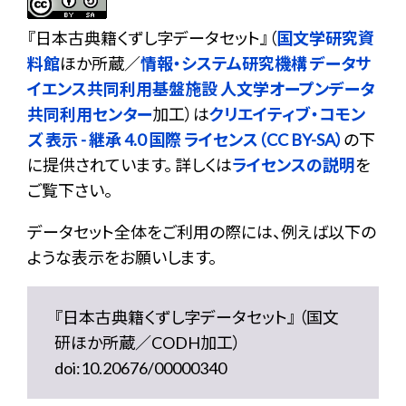
『
日本古典籍くずし字データセット
』（
国文学研究資
料館
ほか所蔵／
情報・システム研究機構 データサ
イエンス共同利用基盤施設 人文学オープンデータ
共同利用センター
加工）は
クリエイティブ・コモン
ズ 表示 - 継承 4.0 国際 ライセンス（CC BY-SA）
の下
に提供されています。 詳しくは
ライセンスの説明
を
ご覧下さい。
データセット全体をご利用の際には、例えば以下の
ような表示をお願いします。
『日本古典籍くずし字データセット』 （国文
研ほか所蔵／CODH加工）
doi:10.20676/00000340