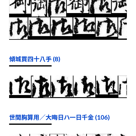
傾城買四十八手 (8)
世間胸算用／大晦日ハ一日千金 (106)