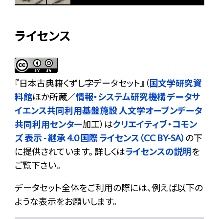
ライセンス
『
日本古典籍くずし字データセット
』（
国文学研究資
料館
ほか所蔵／
情報・システム研究機構 データサ
イエンス共同利用基盤施設 人文学オープンデータ
共同利用センター
加工）は
クリエイティブ・コモン
ズ 表示 - 継承 4.0 国際 ライセンス（CC BY-SA）
の下
に提供されています。 詳しくは
ライセンスの説明
を
ご覧下さい。
データセット全体をご利用の際には、例えば以下の
ような表示をお願いします。