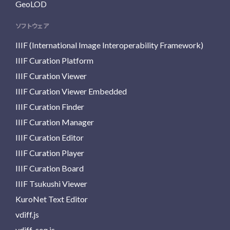
GeoLOD
ソフトウェア
IIIF (International Image Interoperability Framework)
IIIF Curation Platform
IIIF Curation Viewer
IIIF Curation Viewer Embedded
IIIF Curation Finder
IIIF Curation Manager
IIIF Curation Editor
IIIF Curation Player
IIIF Curation Board
IIIF Tsukushi Viewer
KuroNet Text Editor
vdiff.js
vdiff-seq.js