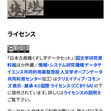
ライセンス
『
日本古典籍くずし字データセット
』（
国文学研究資
料館
ほか所蔵／
情報・システム研究機構 データサ
イエンス共同利用基盤施設 人文学オープンデータ
共同利用センター
加工）は
クリエイティブ・コモン
ズ 表示 - 継承 4.0 国際 ライセンス（CC BY-SA）
の下
に提供されています。 詳しくは
ライセンスの説明
を
ご覧下さい。