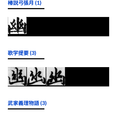
椿説弓張月 (1)
歌学提要 (3)
武家義理物語 (3)