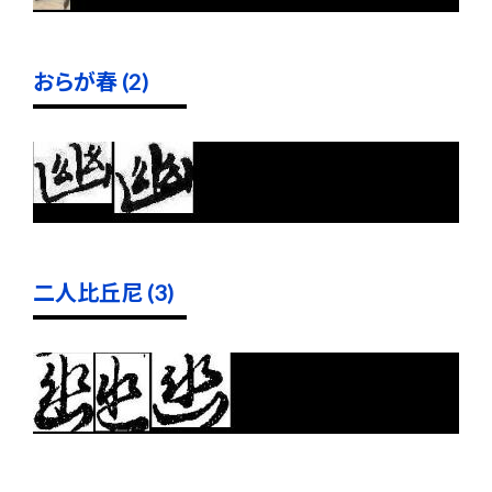
おらが春 (2)
二人比丘尼 (3)