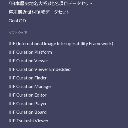
『日本歴史地名大系』地名項目データセット
幕末期近世村領域データセット
GeoLOD
ソフトウェア
IIIF (International Image Interoperability Framework)
IIIF Curation Platform
IIIF Curation Viewer
IIIF Curation Viewer Embedded
IIIF Curation Finder
IIIF Curation Manager
IIIF Curation Editor
IIIF Curation Player
IIIF Curation Board
IIIF Tsukushi Viewer