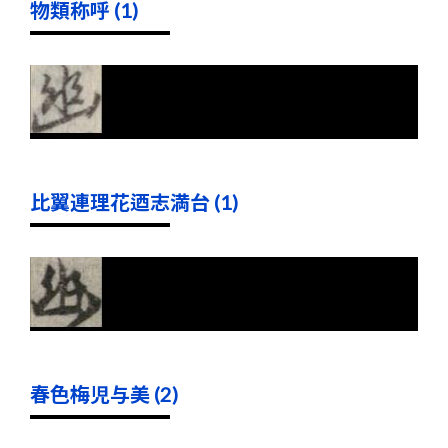
物類称呼 (1)
比翼連理花迺志満台 (1)
春色梅児与美 (2)