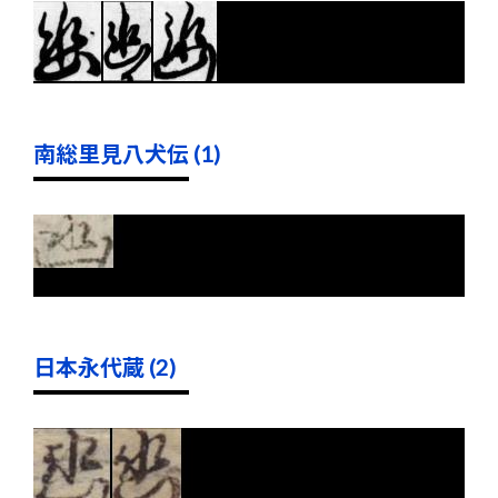
南総里見八犬伝 (1)
日本永代蔵 (2)