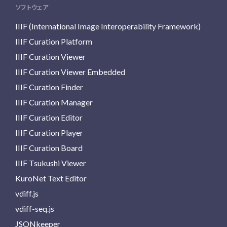
ソフトウェア
IIIF (International Image Interoperability Framework)
IIIF Curation Platform
IIIF Curation Viewer
IIIF Curation Viewer Embedded
IIIF Curation Finder
IIIF Curation Manager
IIIF Curation Editor
IIIF Curation Player
IIIF Curation Board
IIIF Tsukushi Viewer
KuroNet Text Editor
vdiff.js
vdiff-seq.js
JSONkeeper