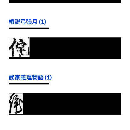
椿説弓張月 (1)
武家義理物語 (1)