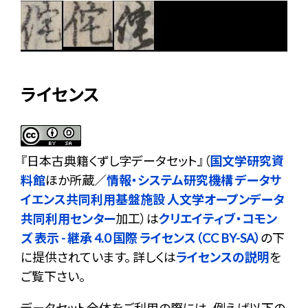
ライセンス
『
日本古典籍くずし字データセット
』（
国文学研究資
料館
ほか所蔵／
情報・システム研究機構 データサ
イエンス共同利用基盤施設 人文学オープンデータ
共同利用センター
加工）は
クリエイティブ・コモン
ズ 表示 - 継承 4.0 国際 ライセンス（CC BY-SA）
の下
に提供されています。 詳しくは
ライセンスの説明
を
ご覧下さい。