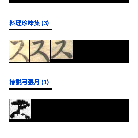
料理珍味集 (3)
椿説弓張月 (1)