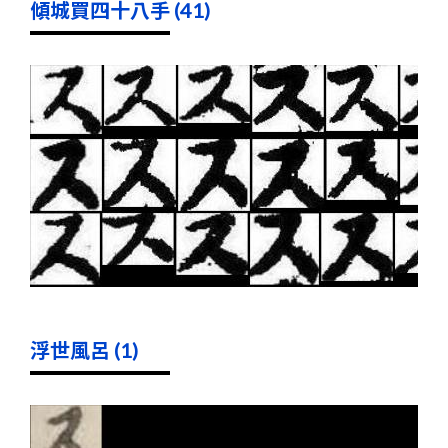
傾城買四十八手 (41)
浮世風呂 (1)