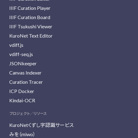
IIIF Curation Player
IIIF Curation Board
IIIF Tsukushi Viewer
KuroNet Text Editor
vdiff.js
vdiff-seq.js
JSONkeeper
Canvas Indexer
Curation Tracer
ICP Docker
Kindai-OCR
プロジェクト／リソース
KuroNetくずし字認識サービス
みを（miwo）