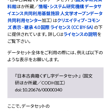
料館
ほか所蔵／
情報・システム研究機構 データサ
イエンス共同利用基盤施設 人文学オープンデータ
共同利用センター
加工）は
クリエイティブ・コモン
ズ 表示 - 継承 4.0 国際 ライセンス（CC BY-SA）
の下
に提供されています。 詳しくは
ライセンスの説明
を
ご覧下さい。
データセット全体をご利用の際には、例えば以下の
ような表示をお願いします。
『日本古典籍くずし字データセット』 （国文
研ほか所蔵／CODH加工）
doi:10.20676/00000340
ここで、データセットの