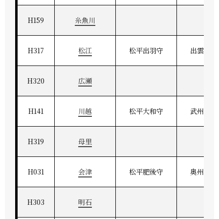
H159
糸魚川
H317
松江
松平出羽守
出雲松江
H320
広瀬
H141
川越
松平大和守
武州河越
H319
母里
H031
会津
松平肥後守
奥州会津
H303
明石