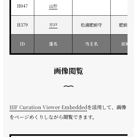
H047
山形
H379
平戸
松浦肥前守
肥前平戸
ID
藩名
当主名
居城地
画像閲覧
IIIF Curation Viewer Embedded
を活用して、画像
をページめくりしながら閲覧できます。