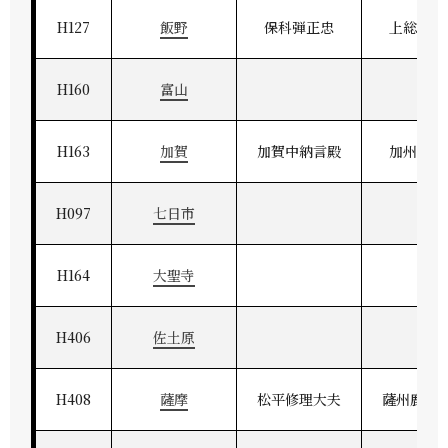
H127
飯野
保科弾正忠
上総飯野
H160
富山
H163
加賀
加賀中納言殿
加州金沢
H097
七日市
H164
大聖寺
H406
佐土原
H408
薩摩
松平修理大夫
薩州鹿児