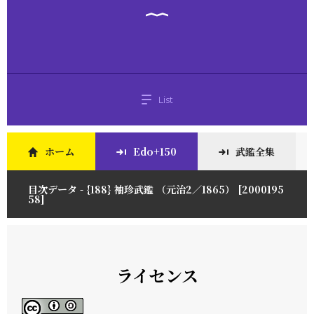
List
ホーム
Edo+150
武鑑全集
目次データ - {188} 袖珍武鑑 （元治2／1865） [2000195
58]
ライセンス