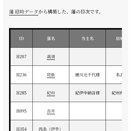
藩 経時データ
から構築した、藩の目次です。
ID
藩名
当主名
居城地
H207
高須
H236
尾張
徳川元千代様
名古屋
H285
紀州
紀伊中納言様
紀州和歌
H095
吉井
H354
西条（伊予）