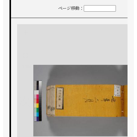
ページ移動：
+
-
1/154
次