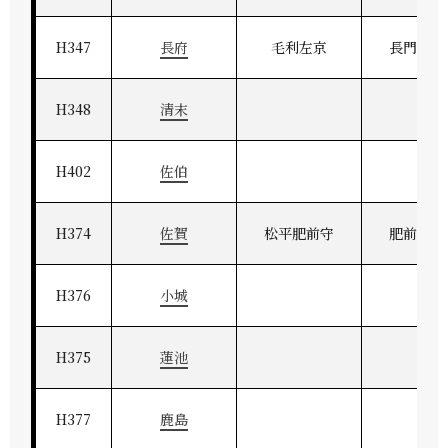
H347
長府
毛利左京
長門府中
H348
清末
H402
佐伯
H374
佐賀
松平肥前守
肥前佐賀
H376
小城
H375
蓮池
H377
鹿島