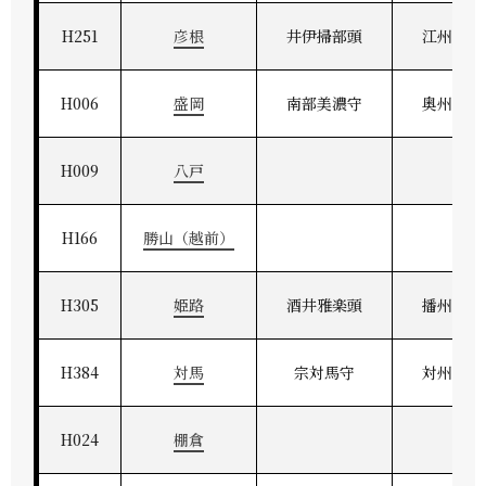
H251
彦根
井伊掃部頭
江州彦根
H006
盛岡
南部美濃守
奥州盛岡
H009
八戸
H166
勝山（越前）
H305
姫路
酒井雅楽頭
播州姫路
H384
対馬
宗対馬守
対州府中
H024
棚倉