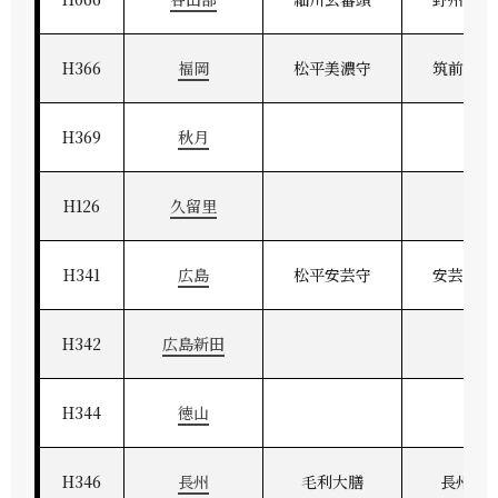
H366
福岡
松平美濃守
筑前福岡
H369
秋月
H126
久留里
H341
広島
松平安芸守
安芸広島
H342
広島新田
H344
徳山
H346
長州
毛利大膳
長州萩