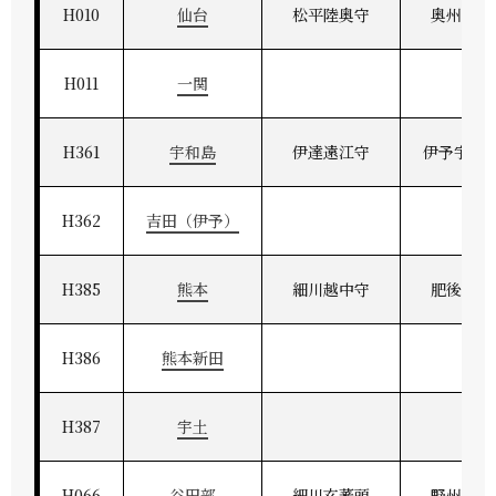
H010
仙台
松平陸奥守
奥州仙台
H011
一関
H361
宇和島
伊達遠江守
伊予宇和
H362
吉田（伊予）
H385
熊本
細川越中守
肥後熊本
H386
熊本新田
H387
宇土
H066
谷田部
細川玄蕃頭
野州茂木