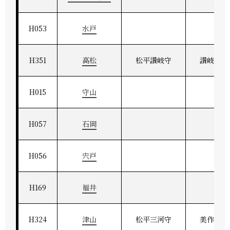
H053
水戸
H351
高松
松平讃岐守
讃岐高松
H015
守山
H057
石岡
H056
宍戸
H169
福井
H324
津山
松平三河守
美作津山