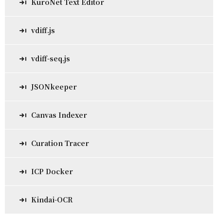
KuroNet Text Editor
vdiff.js
vdiff-seq.js
JSONkeeper
Canvas Indexer
Curation Tracer
ICP Docker
Kindai-OCR