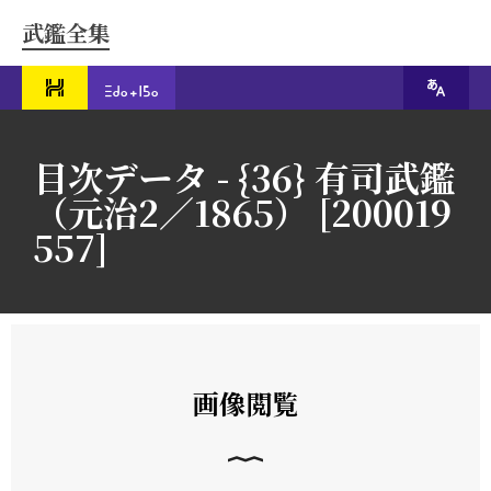
武鑑全集
目次データ - {36} 有司武鑑
（元治2／1865） [200019
557]
画像閲覧