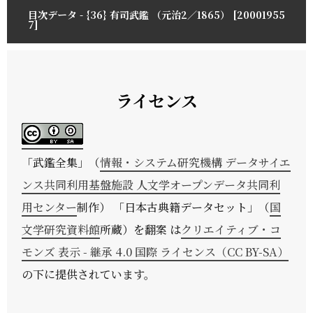
目次データ - {36} 有司武鑑 （元治2／1865） [20001955
7]
ライセンス
「
武鑑全集
」（
情報・システム研究機構 データサイエ
ンス共同利用基盤施設 人文学オープンデータ共同利
用センター
制作） 「日本古典籍データセット」（
国
文学研究資料館
所蔵）を翻案 は
クリエイティブ・コ
モンズ 表示 - 継承 4.0 国際 ライセンス（CC BY-SA）
の下に提供されています。