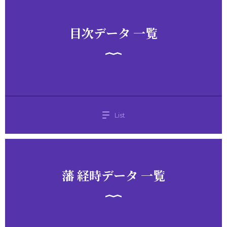
目次データ 一覧
List
藩 経時データ 一覧