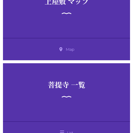
上屋敷 マップ
Map
菩提寺 一覧
List