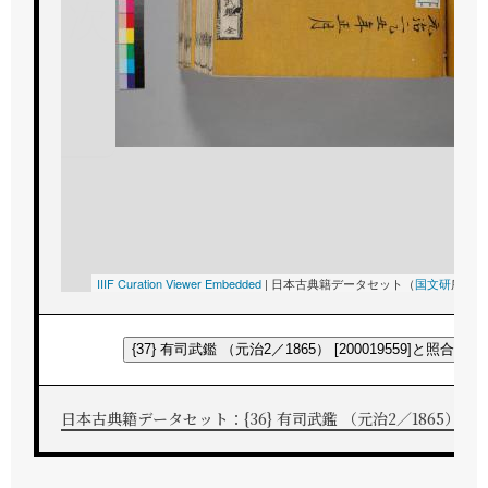
次
IIIF Curation Viewer Embedded
|
日本古典籍データセット（
国文研
所蔵）
{37} 有司武鑑 （元治2／1865） [200019559]と照合する
日本古典籍データセット：{36} 有司武鑑 （元治2／1865） [2000