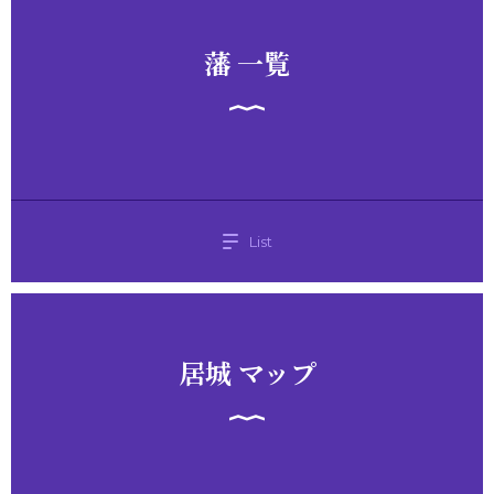
藩 一覧
List
居城 マップ