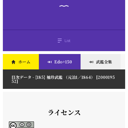
List
ホーム
Edo+150
武鑑全集
目次データ - {185} 袖珍武鑑 （元治1／1864） [2000195
52]
ライセンス