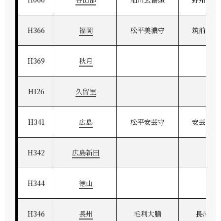
H366
福岡
松平美濃守
筑前福岡
H369
秋月
H126
久留里
H341
広島
松平安芸守
安芸広島
H342
広島新田
H344
徳山
H346
長州
毛利大膳
長州萩