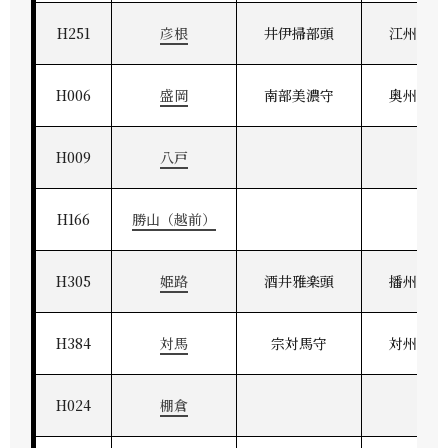
H251
彦根
井伊掃部頭
江州彦根
H006
盛岡
南部美濃守
奥州盛岡
H009
八戸
H166
勝山（越前）
H305
姫路
酒井雅楽頭
播州姫路
H384
対馬
宗対馬守
対州府中
H024
棚倉