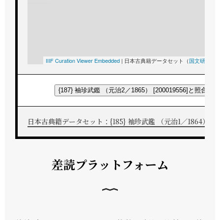
IIIF Curation Viewer Embedded
|
日本古典籍データセット（
国文研
所蔵
{187} 袖珍武鑑 （元治2／1865） [200019556]と照合す
日本古典籍データセット：{185} 袖珍武鑑 （元治1／1864） [200
差読プラットフォーム