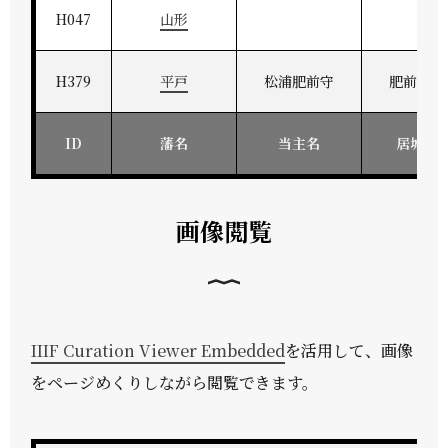
H047
山形
H379
平戸
松浦肥前守
肥前平戸
ID
藩名
当主名
居城地
画像閲覧
IIIF Curation Viewer Embedded
を活用して、画像
をページめくりしながら閲覧できます。