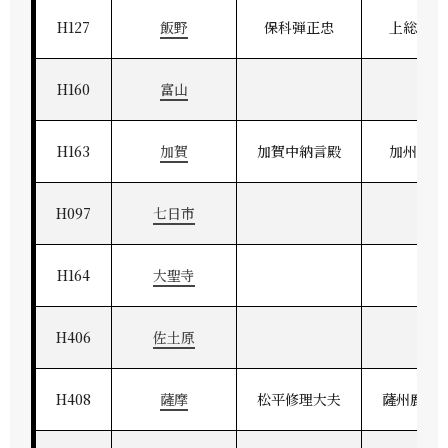
H127
飯野
保科弾正忠
上総飯野
H160
富山
H163
加賀
加賀中納言殿
加州金沢
H097
七日市
H164
大聖寺
H406
佐土原
H408
薩摩
松平修理大夫
薩州鹿児