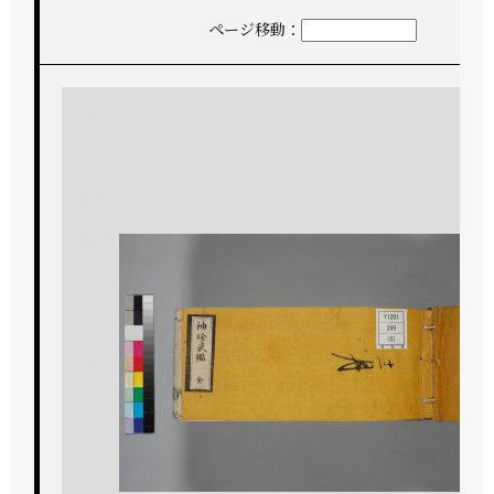
ページ移動：
+
-
1/154
次