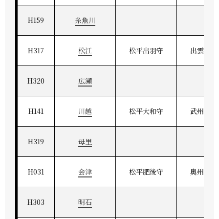
H159
糸魚川
H317
松江
松平出羽守
出雲松江
H320
広瀬
H141
川越
松平大和守
武州河越
H319
母里
H031
会津
松平肥後守
奥州会津
H303
明石