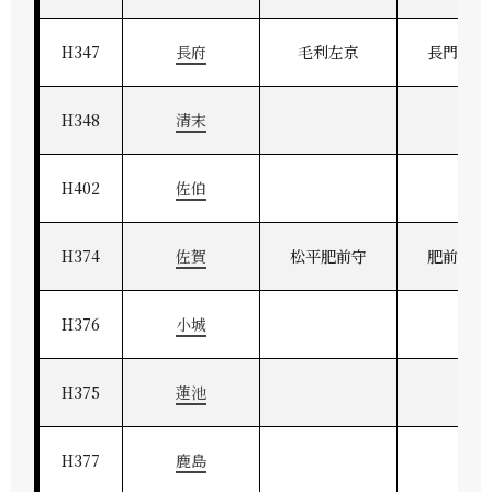
H347
長府
毛利左京
長門府中
H348
清末
H402
佐伯
H374
佐賀
松平肥前守
肥前佐賀
H376
小城
H375
蓮池
H377
鹿島