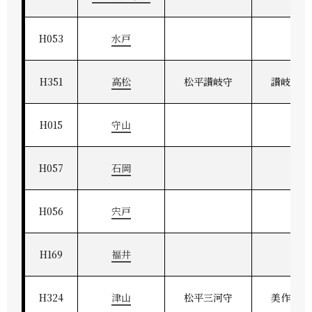
H053
水戸
H351
高松
松平讃岐守
讃岐高松
H015
守山
H057
石岡
H056
宍戸
H169
福井
H324
津山
松平三河守
美作津山