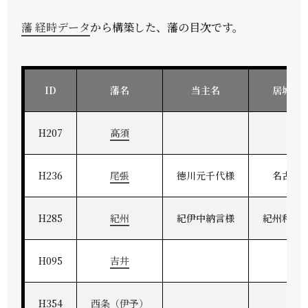
藩 経時データ
から構築した、藩の目次です。
ID
藩名
当主名
居城地
H207
高須
H236
尾張
徳川元千代様
名古屋
H285
紀州
紀伊中納言様
紀州和歌
H095
吉井
H354
西条（伊予）