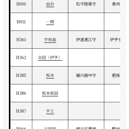
H010
仙台
松平陸奥守
奥州仙台
H011
一関
H361
宇和島
伊達遠江守
伊予宇和
H362
吉田（伊予）
H385
熊本
細川越中守
肥後熊本
H386
熊本新田
H387
宇土
H066
谷田部
細川玄蕃頭
野州茂木