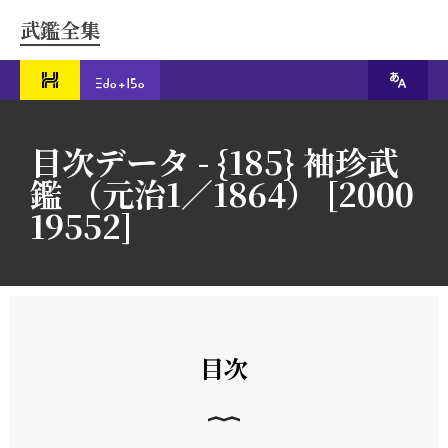
武鑑全集
目次データ - {185} 袖珍武
鑑 （元治1／1864） [2000
19552]
目次