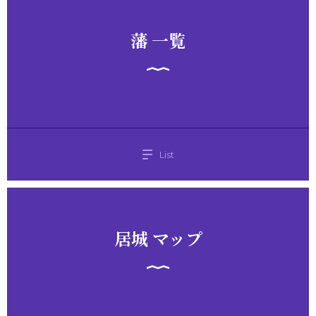
藩 一覧
List
居城 マップ