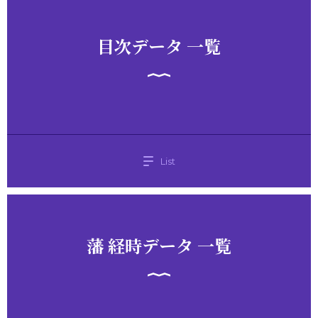
目次データ 一覧
List
藩 経時データ 一覧