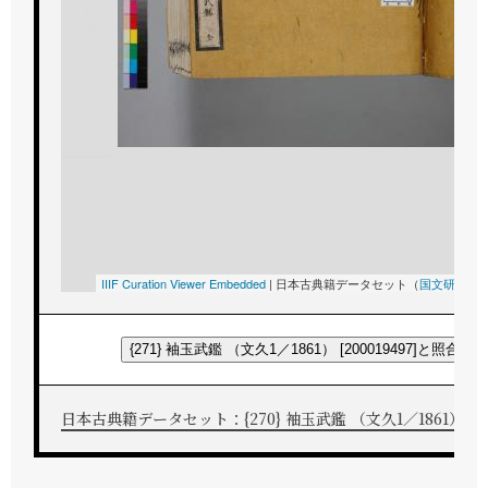
次
IIIF Curation Viewer Embedded
|
日本古典籍データセット（
国文研
所蔵
{271} 袖玉武鑑 （文久1／1861） [200019497]と照合す
日本古典籍データセット：{270} 袖玉武鑑 （文久1／1861） [200