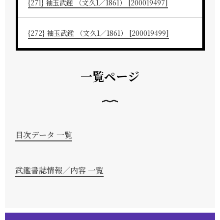
{271} 袖玉武鑑 （文久1／1861） [200019497]
{272} 袖玉武鑑 （文久1／1861） [200019499]
一覧ページ
目次データ 一覧
武鑑書誌情報／内容 一覧