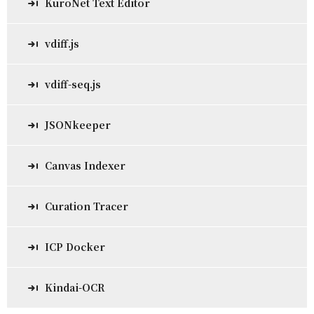
KuroNet Text Editor
vdiff.js
vdiff-seq.js
JSONkeeper
Canvas Indexer
Curation Tracer
ICP Docker
Kindai-OCR