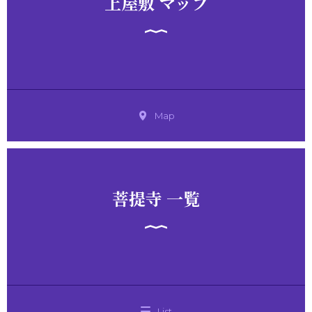
上屋敷 マップ
Map
菩提寺 一覧
List