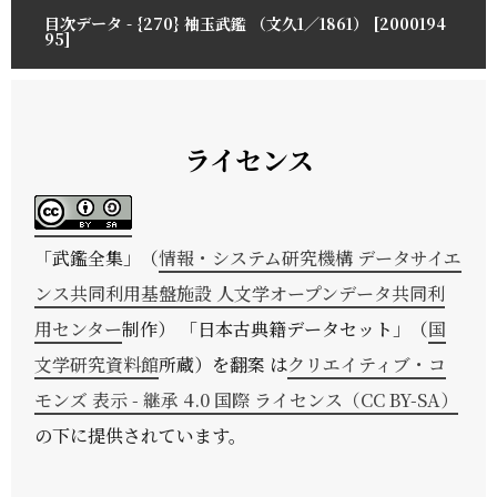
目次データ - {270} 袖玉武鑑 （文久1／1861） [2000194
95]
ライセンス
「
武鑑全集
」（
情報・システム研究機構 データサイエ
ンス共同利用基盤施設 人文学オープンデータ共同利
用センター
制作） 「日本古典籍データセット」（
国
文学研究資料館
所蔵）を翻案 は
クリエイティブ・コ
モンズ 表示 - 継承 4.0 国際 ライセンス（CC BY-SA）
の下に提供されています。