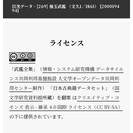
目次データ - {269} 袖玉武鑑 （文久1／1861） [2000194
94]
ライセンス
「
武鑑全集
」（
情報・システム研究機構 データサイエ
ンス共同利用基盤施設 人文学オープンデータ共同利
用センター
制作） 「日本古典籍データセット」（
国
文学研究資料館
所蔵）を翻案 は
クリエイティブ・コ
モンズ 表示 - 継承 4.0 国際 ライセンス（CC BY-SA）
の下に提供されています。