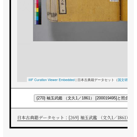
次
IIIF Curation Viewer Embedded
|
日本古典籍データセット（
国文研
所蔵
{270} 袖玉武鑑 （文久1／1861） [200019495]と照合す
日本古典籍データセット：{269} 袖玉武鑑 （文久1／1861） [200