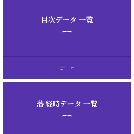
目次データ 一覧
List
藩 経時データ 一覧