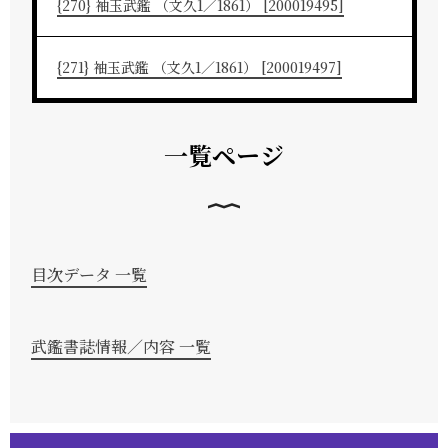
{270} 袖玉武鑑 （文久1／1861） [200019495]
{271} 袖玉武鑑 （文久1／1861） [200019497]
一覧ページ
目次データ 一覧
武鑑書誌情報／内容 一覧