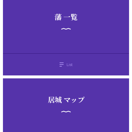
藩 一覧
List
居城 マップ