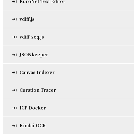
KuroNet Text Editor
vdiff.js
vdiff-seq.js
JSONkeeper
Canvas Indexer
Curation Tracer
ICP Docker
Kindai-OCR