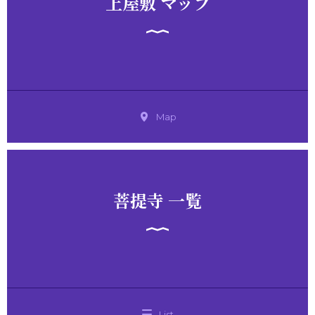
上屋敷 マップ
Map
菩提寺 一覧
List