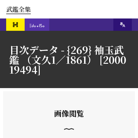
武鑑全集
目次データ - {269} 袖玉武
鑑 （文久1／1861） [2000
19494]
画像閲覧