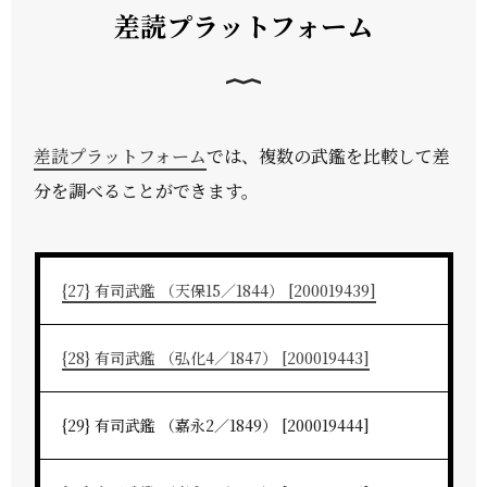
差読プラットフォーム
差読プラットフォーム
では、複数の武鑑を比較して差
分を調べることができます。
{27} 有司武鑑 （天保15／1844） [200019439]
{28} 有司武鑑 （弘化4／1847） [200019443]
{29} 有司武鑑 （嘉永2／1849） [200019444]