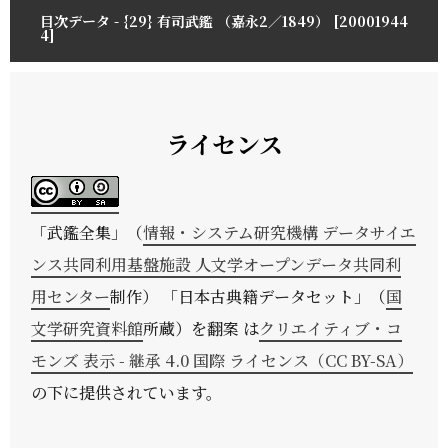
目次データ - {29} 有司武鑑 （嘉永2／1849） [20001944
4]
ライセンス
「
武鑑全集
」（
情報・システム研究機構 データサイエ
ンス共同利用基盤施設 人文学オープンデータ共同利
用センター
制作） 「日本古典籍データセット」（
国
文学研究資料館
所蔵）を翻案 は
クリエイティブ・コ
モンズ 表示 - 継承 4.0 国際 ライセンス（CC BY-SA）
の下に提供されています。