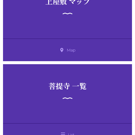
上屋敷 マップ
Map
菩提寺 一覧
List