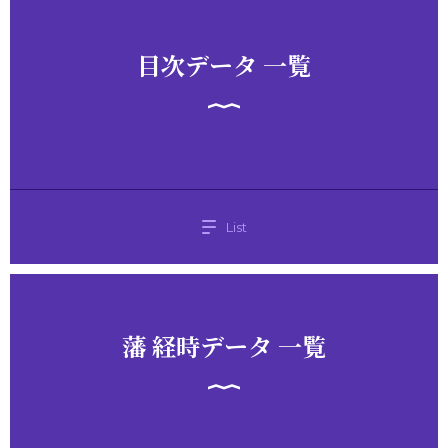
目次データ 一覧
List
藩 経時データ 一覧