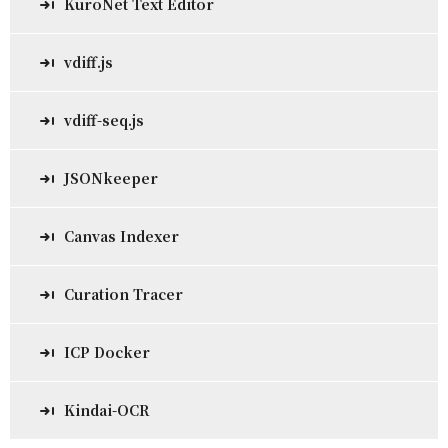
KuroNet Text Editor
vdiff.js
vdiff-seq.js
JSONkeeper
Canvas Indexer
Curation Tracer
ICP Docker
Kindai-OCR