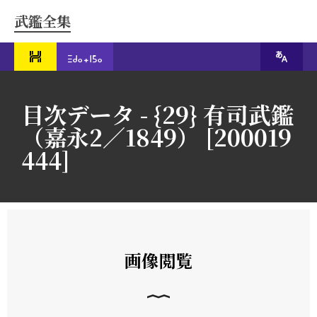
武鑑全集
目次データ - {29} 有司武鑑
（嘉永2／1849） [200019
444]
画像閲覧