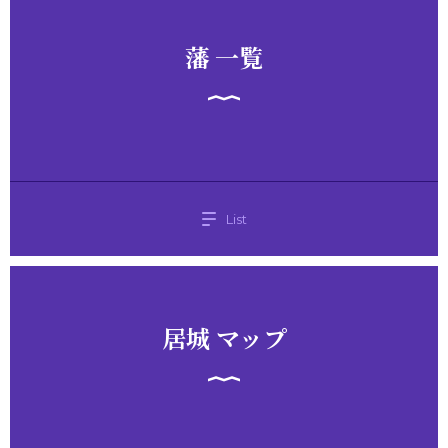
藩 一覧
List
居城 マップ