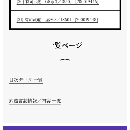
{30} 有司武鑑 （嘉永3／1850） [200019446]
{31} 有司武鑑 （嘉永3／1850） [200019448]
一覧ページ
目次データ 一覧
武鑑書誌情報／内容 一覧