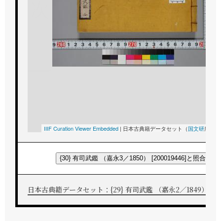
次
IIIF Curation Viewer Embedded
|
日本古典籍データセット（
国文研
所蔵）
{30} 有司武鑑 （嘉永3／1850） [200019446]と照合する
日本古典籍データセット：{29} 有司武鑑 （嘉永2／1849） [2000