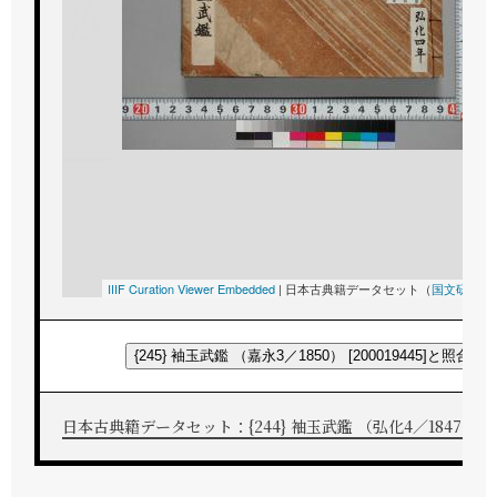
次
IIIF Curation Viewer Embedded
|
日本古典籍データセット（
国文研
所蔵
{245} 袖玉武鑑 （嘉永3／1850） [200019445]と照合す
日本古典籍データセット：{244} 袖玉武鑑 （弘化4／1847） [200