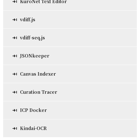
KuroNet Text Editor
vdiff.js
vdiff-seq.js
JSONkeeper
Canvas Indexer
Curation Tracer
ICP Docker
Kindai-OCR