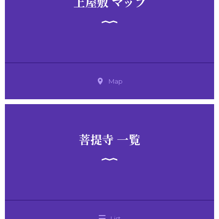
上屋敷 マップ
Map
菩提寺 一覧
List