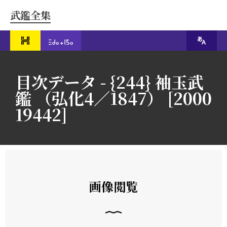
武鑑全集
目次データ - {244} 袖玉武
鑑 （弘化4／1847） [2000
19442]
画像閲覧