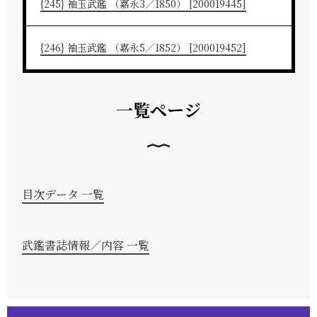
{245} 袖玉武鑑 （嘉永3／1850） [200019445]
{246} 袖玉武鑑 （嘉永5／1852） [200019452]
一覧ページ
目次データ 一覧
武鑑書誌情報／内容 一覧