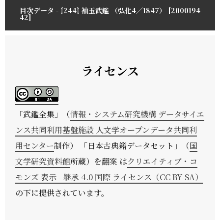
目次データ - {244} 袖玉武鑑 （弘化4／1847） [2000194
42]
ライセンス
「
武鑑全集
」（
情報・システム研究機構 データサイエ
ンス共同利用基盤施設 人文学オープンデータ共同利
用センター
制作） 「日本古典籍データセット」（
国
文学研究資料館
所蔵）を翻案 は
クリエイティブ・コ
モンズ 表示 - 継承 4.0 国際 ライセンス（CC BY-SA）
の下に提供されています。