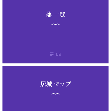
藩 一覧
List
居城 マップ