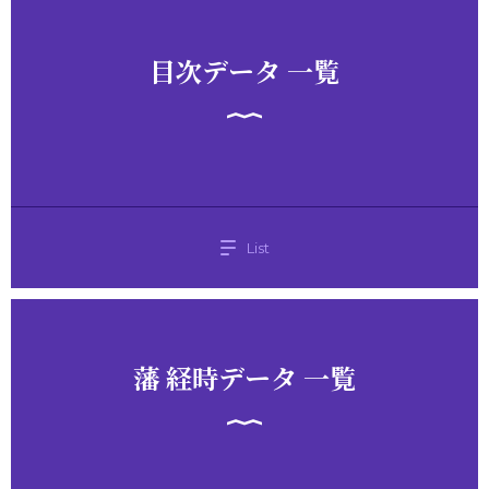
目次データ 一覧
List
藩 経時データ 一覧