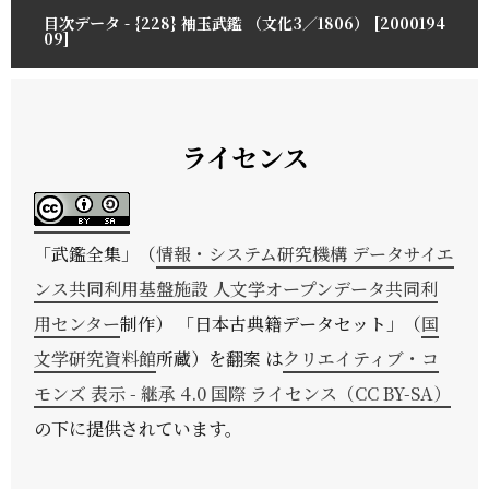
目次データ - {228} 袖玉武鑑 （文化3／1806） [2000194
09]
ライセンス
「
武鑑全集
」（
情報・システム研究機構 データサイエ
ンス共同利用基盤施設 人文学オープンデータ共同利
用センター
制作） 「日本古典籍データセット」（
国
文学研究資料館
所蔵）を翻案 は
クリエイティブ・コ
モンズ 表示 - 継承 4.0 国際 ライセンス（CC BY-SA）
の下に提供されています。