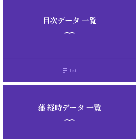
目次データ 一覧
List
藩 経時データ 一覧