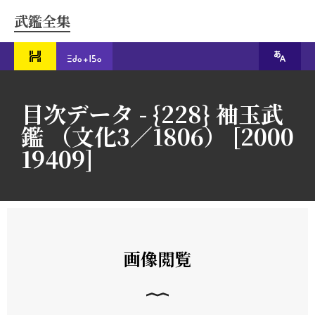
武鑑全集
目次データ - {228} 袖玉武
鑑 （文化3／1806） [2000
19409]
画像閲覧