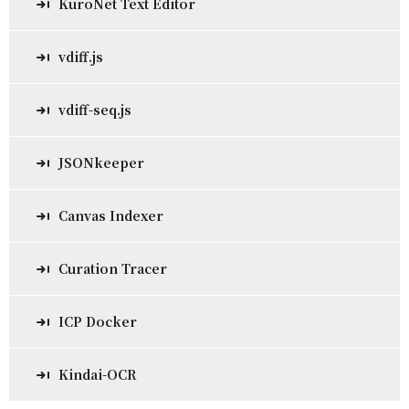
KuroNet Text Editor
vdiff.js
vdiff-seq.js
JSONkeeper
Canvas Indexer
Curation Tracer
ICP Docker
Kindai-OCR