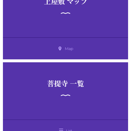
上屋敷 マップ
Map
菩提寺 一覧
List