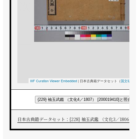
次
IIIF Curation Viewer Embedded
|
日本古典籍データセット（
国文研
所蔵
{229} 袖玉武鑑 （文化4／1807） [200019410]と照合す
日本古典籍データセット：{228} 袖玉武鑑 （文化3／1806） [200