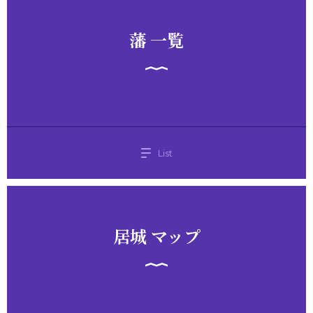
藩 一覧
List
居城 マップ