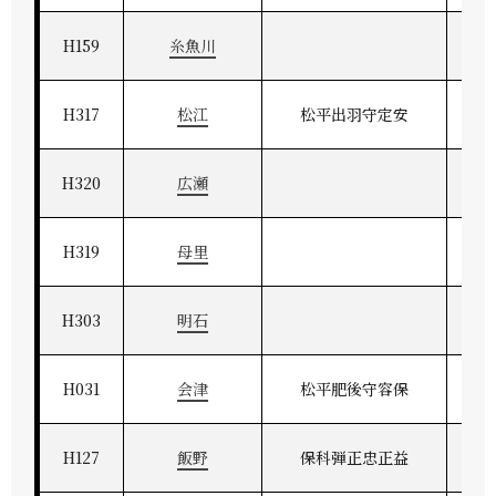
H159
糸魚川
H317
松江
松平出羽守定安
H320
広瀬
H319
母里
H303
明石
H031
会津
松平肥後守容保
H127
飯野
保科弾正忠正益