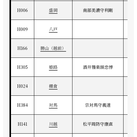
H006
盛岡
南部美濃守利剛
H009
八戸
H166
勝山（越前）
H305
姫路
酒井雅楽頭忠惇
H024
棚倉
H384
対馬
宗対馬守義達
H141
川越
松平周防守康直