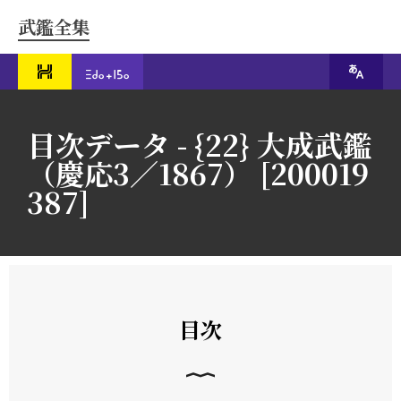
武鑑全集
目次データ - {22} 大成武鑑
（慶応3／1867） [200019
387]
目次