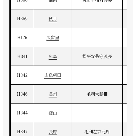
H369
秋月
H126
久留里
H341
広島
松平安芸守茂長
H342
広島新田
H346
長州
毛利大膳■
H344
徳山
H347
長府
毛利左京元周