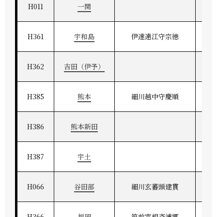
H011
一関
H361
宇和島
伊達遠江守宗徳
伊
H362
吉田（伊予）
H385
熊本
細川越中守慶順
H386
熊本新田
H387
宇土
H066
谷田部
細川玄蕃頭建貫
H366
福岡
筑前宰相斉溥郷