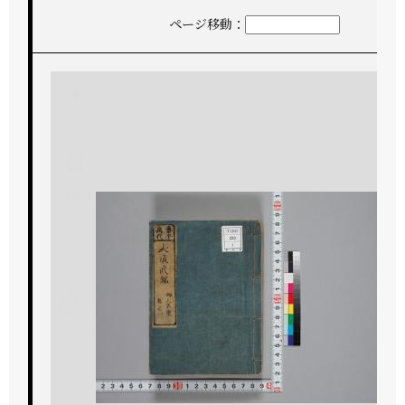
ページ移動：
+
-
1/650
次