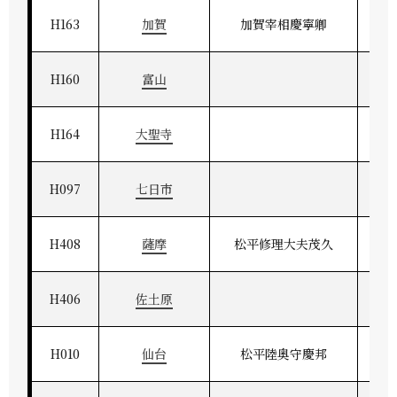
H163
加賀
加賀宰相慶寧卿
H160
富山
H164
大聖寺
H097
七日市
H408
薩摩
松平修理大夫茂久
薩
H406
佐土原
H010
仙台
松平陸奥守慶邦