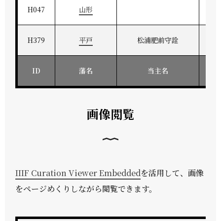
H047
山形
H379
平戸
松浦肥前守詮
ID
藩名
当主名
画像閲覧
IIIF Curation Viewer Embedded
を活用して、画像
をページめくりしながら閲覧できます。