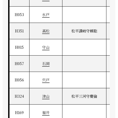
H053
水戸
H351
高松
松平讃岐守頼聡
H015
守山
H057
石岡
H056
宍戸
H324
津山
松平三河守慶倫
美
H169
福井