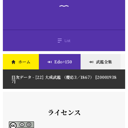
List
ホーム
Edo+150
武鑑全集
目次データ - {22} 大成武鑑 （慶応3／1867） [20001938
7]
ライセンス