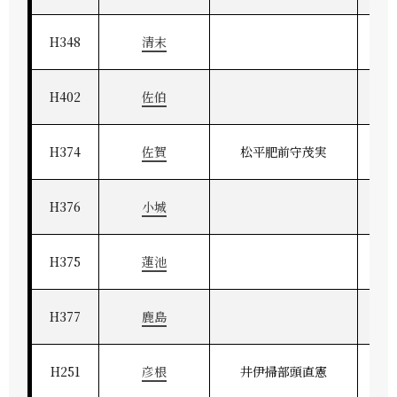
H348
清末
H402
佐伯
H374
佐賀
松平肥前守茂実
H376
小城
H375
蓮池
H377
鹿島
H251
彦根
井伊掃部頭直憲