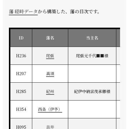
藩 経時データ
から構築した、藩の目次です。
ID
藩名
当主名
H236
尾張
尾張元千代■■様
H207
高須
H285
紀州
紀伊中納言茂承卿様
紀
H354
西条（伊予）
H095
吉井