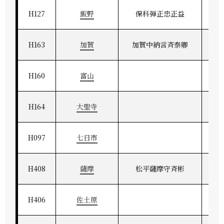
H127
飯野
保科弾正忠正益
上
H163
加賀
加賀中納言斉泰卿
H160
富山
H164
大聖寺
H097
七日市
H408
薩摩
松平薩摩守斉彬
薩
H406
佐土原