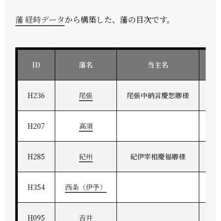
藩 経時データ
から構築した、藩の目次です。
ID
藩名
当主名
H236
尾張
尾張中納言慶恕卿様
H207
高須
H285
紀州
紀伊宰相慶福卿様
H354
西条（伊予）
H095
吉井