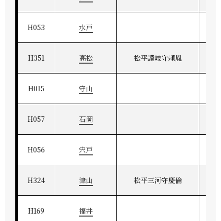
H053
水戸
H351
高松
松平讃岐守頼胤
H015
守山
H057
石岡
H056
宍戸
H324
津山
松平三河守慶倫
［
H169
福井