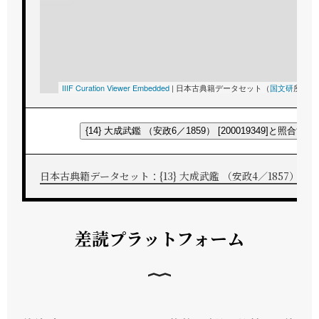
IIIF Curation Viewer Embedded
|
日本古典籍データセット（
国文研
所蔵）
{14} 大成武鑑 （安政6／1859） [200019349]と照合する
日本古典籍データセット：{13} 大成武鑑 （安政4／1857） [2000
差読プラットフォーム