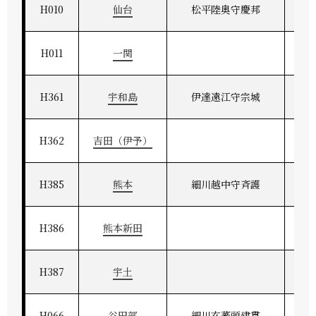
H010
仙台
松平陸奥守慶邦
H011
一関
H361
宇和島
伊達遠江守宗城
H362
吉田（伊予）
H385
熊本
細川越中守斉護
H386
熊本新田
H387
宇土
H066
谷田部
細川玄蕃頭建貫