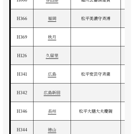
H366
福岡
松平美濃守斉溥
H369
秋月
H126
久留里
H341
広島
松平安芸守斉粛
H342
広島新田
H346
長州
松平大膳大夫慶親
H344
徳山