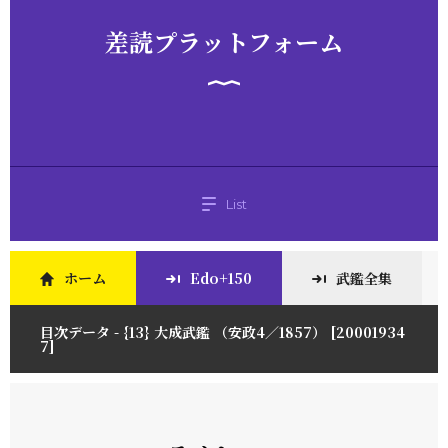
差読プラットフォーム
List
ホーム
Edo+150
武鑑全集
目次データ - {13} 大成武鑑 （安政4／1857） [20001934
7]