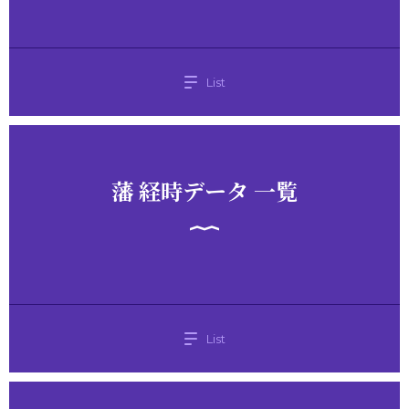
List
藩 経時データ 一覧
List