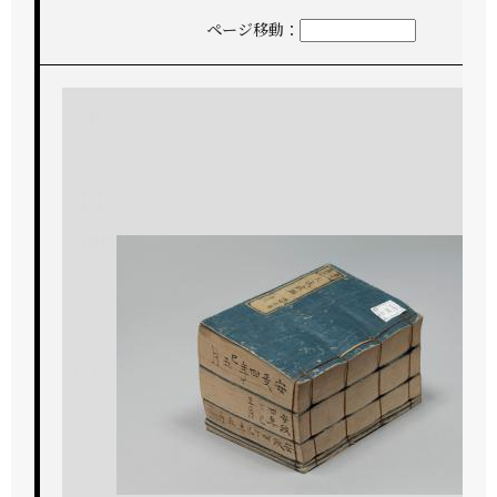
ページ移動：
+
-
1/645
次