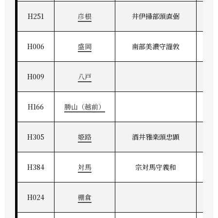
H251
彦根
井伊掃部頭直弼
H006
盛岡
南部美濃守謹敦
H009
八戸
H166
勝山（越前）
H305
姫路
酒井雅楽頭忠顕
H384
対馬
宗対馬守義和
H024
棚倉