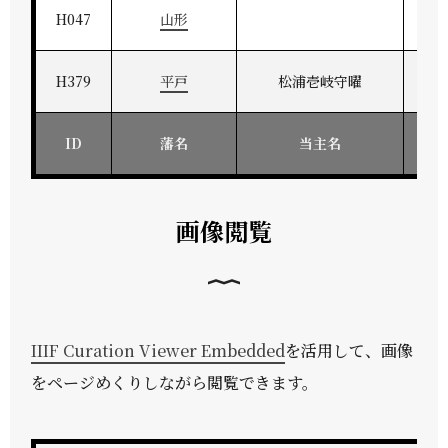
H047
山形
H379
平戸
松浦壱岐守曜
ID
藩名
当主名
画像閲覧
IIIF Curation Viewer Embedded
を活用して、画像
をページめくりしながら閲覧できます。