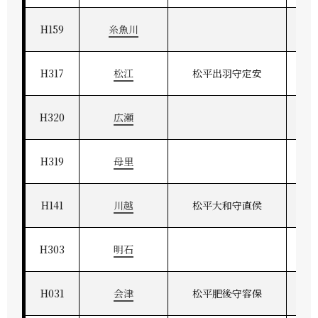
H159
糸魚川
H317
松江
松平出羽守定安
H320
広瀬
H319
母里
H141
川越
松平大和守直侯
H303
明石
H031
会津
松平肥後守容保