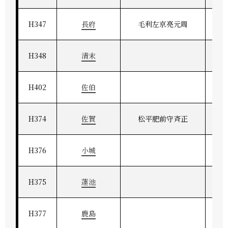
H347
長府
毛利左京亮元周
H348
清末
H402
佐伯
H374
佐賀
松平肥前守斉正
H376
小城
H375
蓮池
H377
鹿島