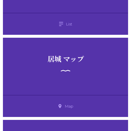
List
居城 マップ
Map