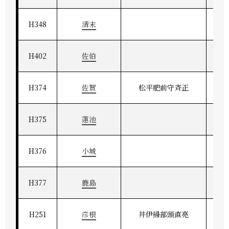
H348
清末
H402
佐伯
H374
佐賀
松平肥前守斉正
H375
蓮池
H376
小城
H377
鹿島
H251
彦根
井伊掃部頭直亮