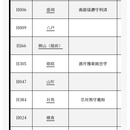
H006
盛岡
南部信濃守利済
H009
八戸
H166
勝山（越前）
H305
姫路
酒井雅楽頭忠学
H047
山形
H384
対馬
宗対馬守義和
H024
棚倉