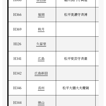
H366
福岡
松平美濃守斉溥
H369
秋月
H126
久留里
H341
広島
松平安芸守斉粛
H342
広島新田
H346
長州
松平大膳大夫慶親
H344
徳山