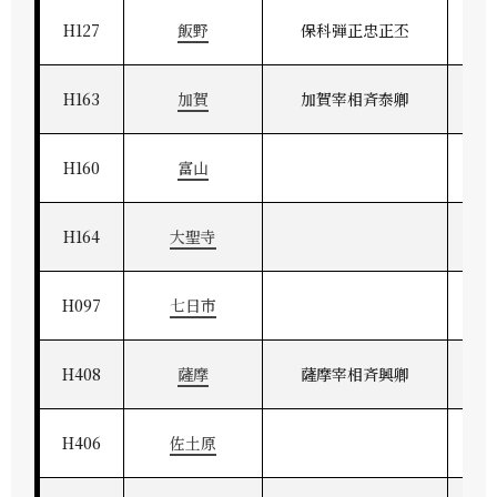
H127
飯野
保科弾正忠正丕
H163
加賀
加賀宰相斉泰卿
H160
富山
H164
大聖寺
H097
七日市
H408
薩摩
薩摩宰相斉興卿
薩
H406
佐土原