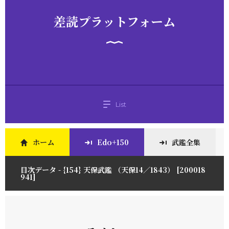
差読プラットフォーム
List
ホーム
Edo+150
武鑑全集
目次データ - {154} 天保武鑑 （天保14／1843） [200018
941]