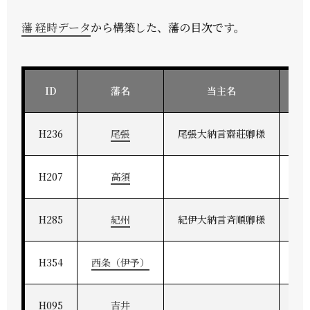
藩 経時データ
から構築した、藩の目次です。
ID
藩名
当主名
H236
尾張
尾張大納言齋莊卿様
H207
高須
H285
紀州
紀伊大納言斉順卿様
紀
H354
西条（伊予）
H095
吉井