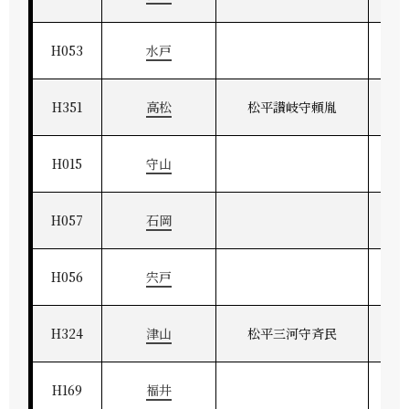
H053
水戸
H351
高松
松平讃岐守頼胤
H015
守山
H057
石岡
H056
宍戸
H324
津山
松平三河守斉民
美
H169
福井