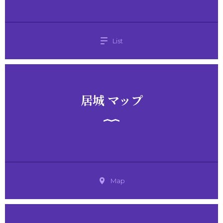
List
居城 マップ
Map