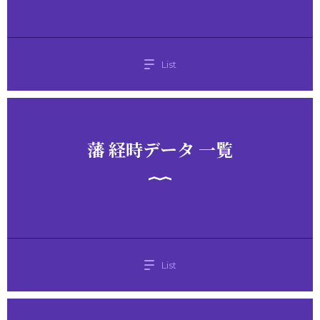
List
藩 経時データ 一覧
List