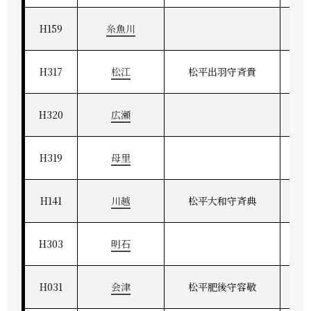
H159
糸魚川
H317
松江
松平出羽守斉貴
H320
広瀬
H319
母里
H141
川越
松平大和守斉典
H303
明石
H031
会津
松平肥後守容敬