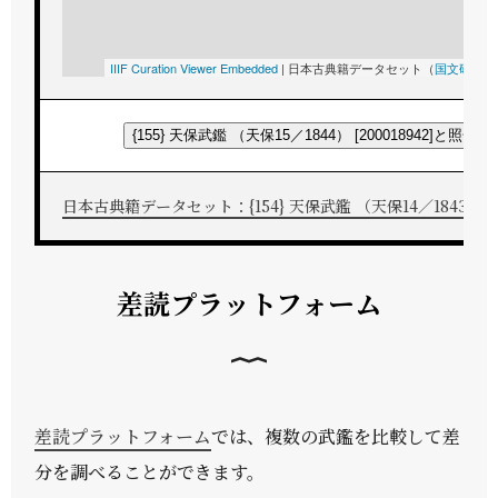
IIIF Curation Viewer Embedded
|
日本古典籍データセット（
国文研
所蔵
{155} 天保武鑑 （天保15／1844） [200018942]と照合す
日本古典籍データセット：{154} 天保武鑑 （天保14／1843） [200
差読プラットフォーム
差読プラットフォーム
では、複数の武鑑を比較して差
分を調べることができます。