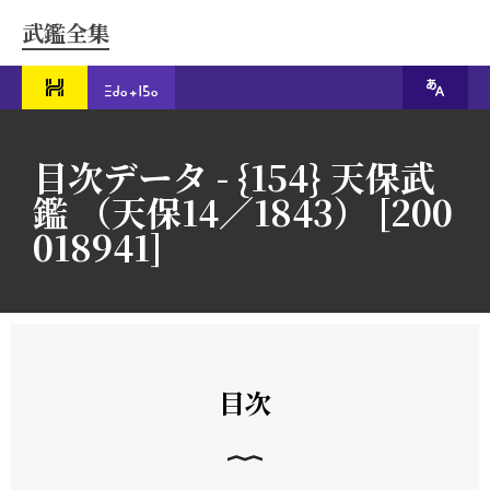
武鑑全集
目次データ - {154} 天保武
鑑 （天保14／1843） [200
018941]
目次