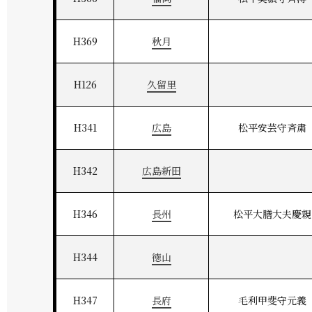
H369
秋月
H126
久留里
H341
広島
松平安芸守斉粛
H342
広島新田
H346
長州
松平大膳大夫慶親
H344
徳山
H347
長府
毛利甲斐守元義