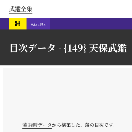
武鑑全集
目次データ - {149} 天保武鑑 （
藩 経時データ
から構築した、藩の目次です。