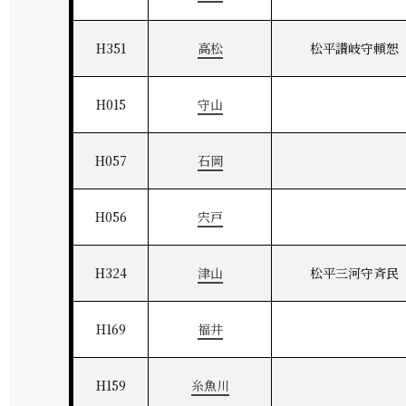
H351
高松
松平讃岐守頼恕
H015
守山
H057
石岡
H056
宍戸
H324
津山
松平三河守斉民
H169
福井
H159
糸魚川