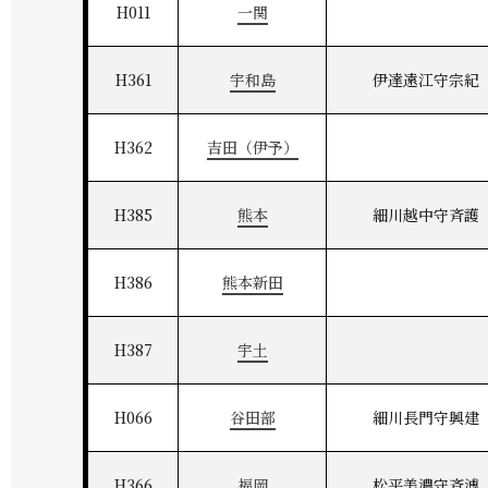
H011
一関
H361
宇和島
伊達遠江守宗紀
H362
吉田（伊予）
H385
熊本
細川越中守斉護
H386
熊本新田
H387
宇土
H066
谷田部
細川長門守興建
H366
福岡
松平美濃守斉溥