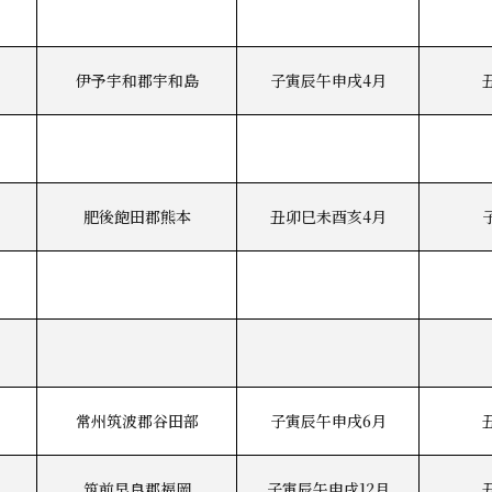
伊予宇和郡宇和島
子寅辰午申戌4月
肥後飽田郡熊本
丑卯巳未酉亥4月
常州筑波郡谷田部
子寅辰午申戌6月
筑前早良郡福岡
子寅辰午申戌12月