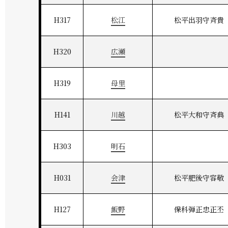
H317
松江
松平出羽守斉貴
H320
広瀬
H319
母里
H141
川越
松平大和守斉典
H303
明石
H031
会津
松平肥後守容敬
H127
飯野
保科弾正忠正丕