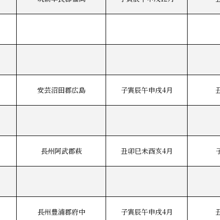
安芸沼田郡広島
子寅辰午申戌4月
長州阿武郡萩
丑卯巳未酉亥4月
長州豊浦郡府中
子寅辰午申戌4月