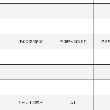
肥前佐嘉郡佐嘉
丑卯巳未酉亥11月
子寅
江州犬上郡彦根
なし