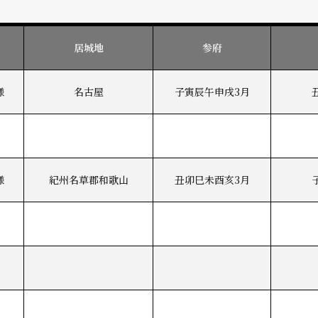
居城地
参府
様
名古屋
子寅辰午申戌3月
様
紀州名草郡和歌山
丑卯巳未酉亥3月