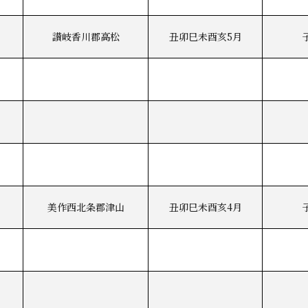
讃岐香川郡高松
丑卯巳未酉亥5月
美作西北条郡津山
丑卯巳未酉亥4月