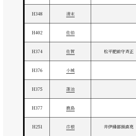
H348
清末
H402
佐伯
H374
佐賀
松平肥前守斉正
H376
小城
H375
蓮池
H377
鹿島
H251
彦根
井伊掃部頭直亮