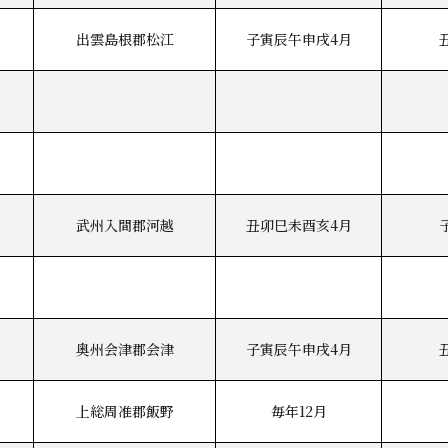
出雲島根郡松江
子寅辰午申戌4月
武州入間郡河越
丑卯巳未酉亥4月
奥州会津郡会津
子寅辰午申戌4月
上総周准郡飯野
毎年12月