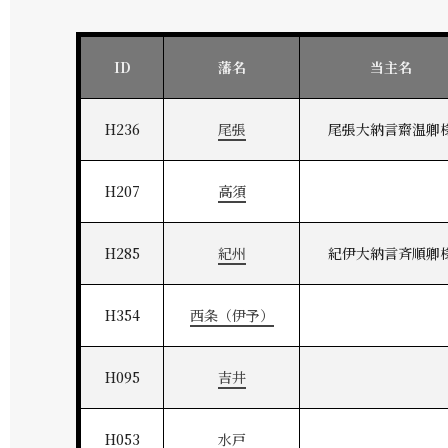
ID
藩名
当主名
H236
尾張
尾張大納言齋温卿
H207
高須
H285
紀州
紀伊大納言斉順卿
H354
西条（伊予）
H095
吉井
H053
水戸