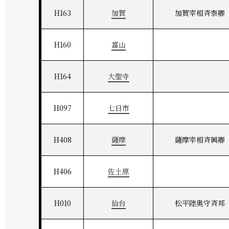
H163
加賀
加賀宰相斉泰卿
H160
富山
H164
大聖寺
H097
七日市
H408
薩摩
薩摩宰相斉興卿
H406
佐土原
H010
仙台
松平陸奥守斉邦