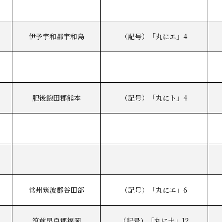
伊予宇和郡宇和島
（記号）「丸にエ」4
肥後飽田郡熊本
（記号）「丸にト」4
常州筑波郡谷田部
（記号）「丸にエ」6
筑前早良郡福岡
（記号）「丸に土」12