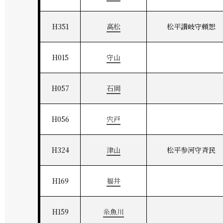
H351
高松
松平讃岐守頼恕
H015
守山
H057
石岡
H056
宍戸
H324
津山
松平参河守斉民
H169
福井
H159
糸魚川