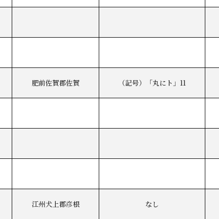
肥前佐賀郡佐賀
（記号）「丸にト」11
江州犬上郡彦根
なし