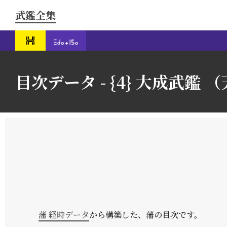
武鑑全集
目次データ - {4} 大成武鑑 （天
藩 経時データ
から構築した、藩の目次です。