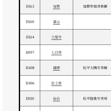
H163
加賀
加賀宰相斉泰卿
H160
富山
H164
大聖寺
H097
七日市
H408
薩摩
松平大隅守斉興
H406
佐土原
H010
仙台
松平陸奥守斉邦