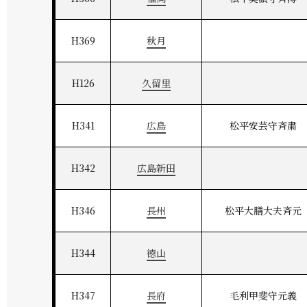
H369
秋月
H126
久留里
H341
広島
松平安芸守斉粛
H342
広島新田
H346
長州
松平大膳大夫斉元
H344
徳山
H347
長府
毛利甲斐守元義