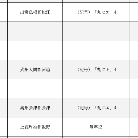
出雲島根郡松江
（記号）「丸にエ」4
武州入間郡河越
（記号）「丸にト」4
奥州会津郡会津
（記号）「丸にエ」4
上総周准郡飯野
毎年12