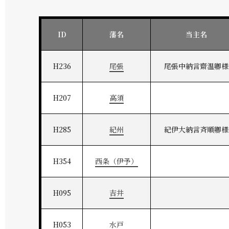
ID
藩名
当主名
H236
尾張
尾張中納言齋温卿様
H207
高須
H285
紀州
紀伊大納言斉順卿様
H354
西条（伊予）
H095
吉井
H053
水戸