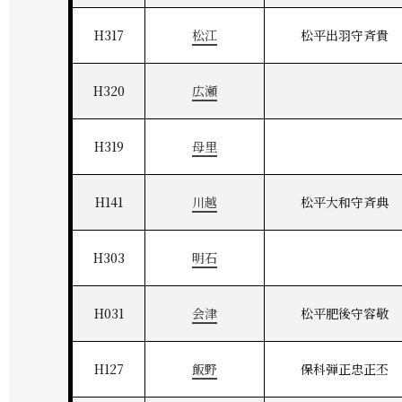
H317
松江
松平出羽守斉貴
H320
広瀬
H319
母里
H141
川越
松平大和守斉典
H303
明石
H031
会津
松平肥後守容敬
H127
飯野
保科弾正忠正丕