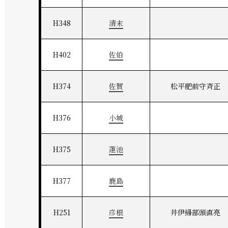
H348
清末
H402
佐伯
H374
佐賀
松平肥前守斉正
H376
小城
H375
蓮池
H377
鹿島
H251
彦根
井伊掃部頭直亮