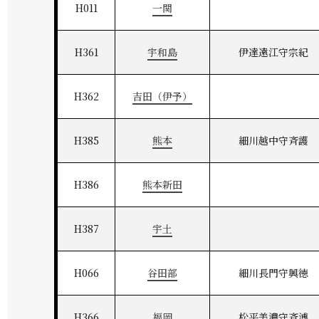
H011
一関
H361
宇和島
伊達遠江守宗紀
H362
吉田（伊予）
H385
熊本
細川越中守斉護
H386
熊本新田
H387
宇土
H066
谷田部
細川長門守興徳
H366
福岡
松平美濃守斉溥