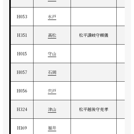
H053
水戸
H351
高松
松平讃岐守頼儀
讃
H015
守山
H057
石岡
H056
宍戸
H324
津山
松平越後守克孝
美作
H169
福井