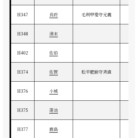
H347
長府
毛利甲斐守元義
長
H348
清末
H402
佐伯
H374
佐賀
松平肥前守斉直
肥
H376
小城
H375
蓮池
H377
鹿島