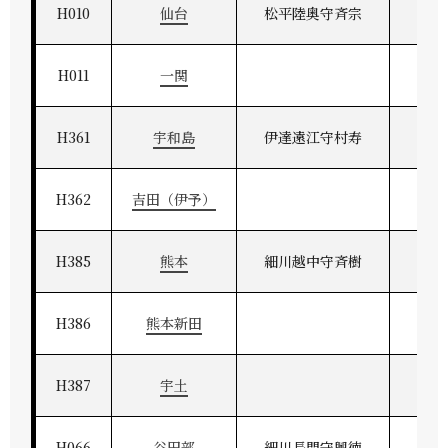
H010
仙台
松平陸奥守斉宗
奥
H011
一関
H361
宇和島
伊達遠江守村寿
伊予
H362
吉田（伊予）
H385
熊本
細川越中守斉樹
肥
H386
熊本新田
H387
宇土
H066
谷田部
細川長門守興徳
常州