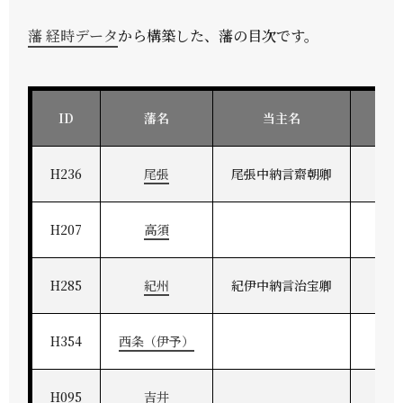
藩 経時データ
から構築した、藩の目次です。
ID
藩名
当主名
H236
尾張
尾張中納言齋朝卿
H207
高須
H285
紀州
紀伊中納言治宝卿
紀州
H354
西条（伊予）
H095
吉井