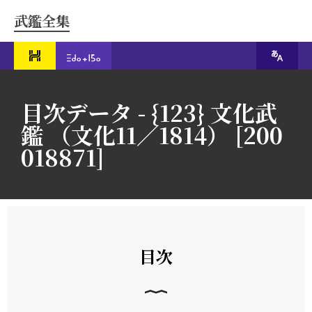
武鑑全集
目次データ - {123} 文化武
鑑 （文化11／1814） [200
018871]
目次