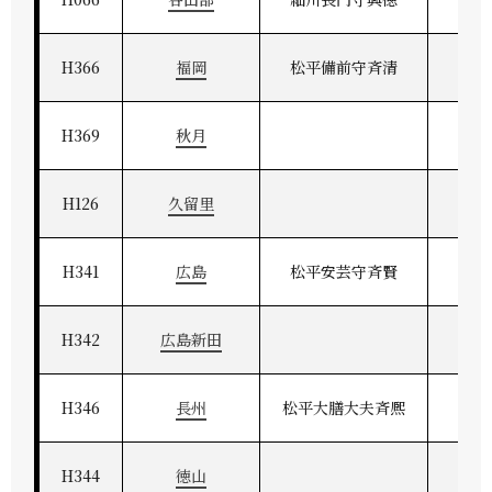
H366
福岡
松平備前守斉清
筑
H369
秋月
H126
久留里
H341
広島
松平安芸守斉賢
安
H342
広島新田
H346
長州
松平大膳大夫斉熈
長
H344
徳山