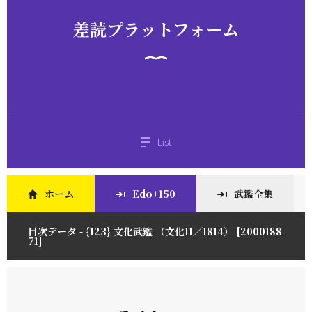
差読プラットフォーム
List
ホーム
Edo+150
武鑑全集
目次データ - {123} 文化武鑑 （文化11／1814） [2000188
71]