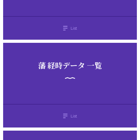
List
藩 経時データ 一覧
List