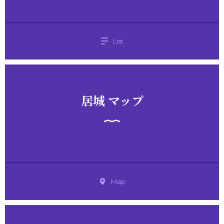
List
居城 マップ
Map