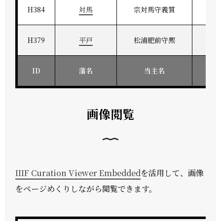
H384
対馬
宗対馬守義質
対
H379
平戸
松浦肥前守熈
肥
ID
藩名
当主名
画像閲覧
IIIF Curation Viewer Embedded
を活用して、画像
をページめくりしながら閲覧できます。