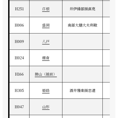
H251
彦根
井伊掃部頭直亮
江
H006
盛岡
南部大膳大夫利敬
奥
H009
八戸
H024
棚倉
H166
勝山（越前）
H305
姫路
酒井雅楽頭忠道
播
H047
山形