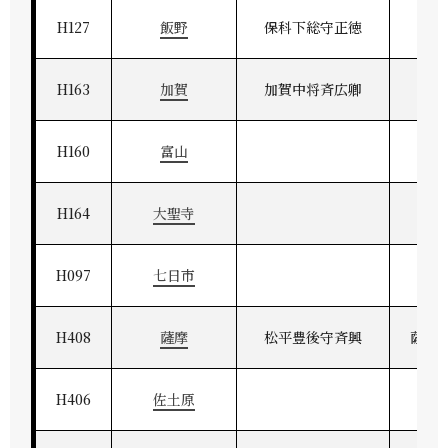
H127
飯野
保科下総守正徳
上
H163
加賀
加賀中将斉広卿
加
H160
富山
H164
大聖寺
H097
七日市
H408
薩摩
松平豊後守斉興
薩州
H406
佐土原