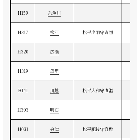
H159
糸魚川
H317
松江
松平出羽守斉恒
出
H320
広瀬
H319
母里
H141
川越
松平大和守直温
武
H303
明石
H031
会津
松平肥後守容衆
奥