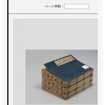
ページ移動：
+
-
1/475
次