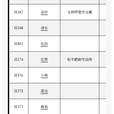
H347
長府
毛利甲斐守元義
長
H348
清末
H402
佐伯
H374
佐賀
松平肥前守治茂
肥
H376
小城
H375
蓮池
H377
鹿島