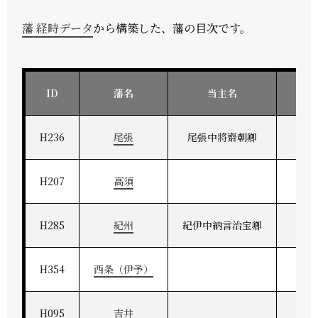
藩 経時データ
から構築した、藩の目次です。
ID
藩名
当主名
H236
尾張
尾張中將齋朝卿
H207
高須
H285
紀州
紀伊中納言治宝卿
紀州
H354
西条（伊予）
H095
吉井