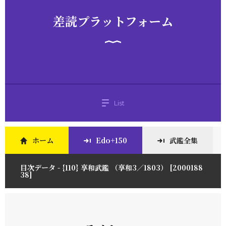
差読プラットフォーム
List
ホーム
Edo+150
武鑑全集
目次データ - {110} 享和武鑑 （享和3／1803） [2000188
38]