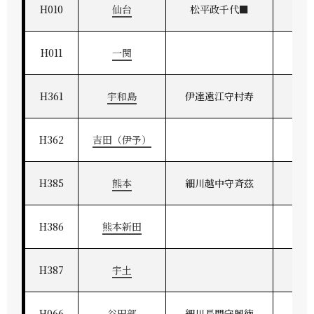
H010
仙台
松平政千代■
奥
H011
一関
H361
宇和島
伊達遠江守村寿
伊予
H362
吉田（伊予）
H385
熊本
細川越中守斉茲
肥
H386
熊本新田
H387
宇土
H066
谷田部
細川長門守興徳
常州