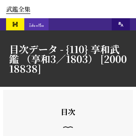
武鑑全集
目次データ - {110} 享和武
鑑 （享和3／1803） [2000
18838]
目次