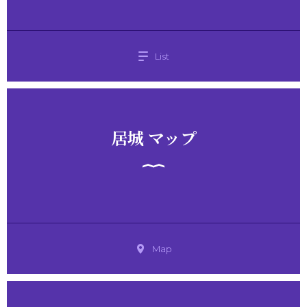
List
居城 マップ
Map