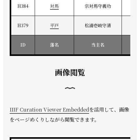
H384
対馬
宗対馬守義功
対
H379
平戸
松浦壱岐守清
肥
ID
藩名
当主名
画像閲覧
IIIF Curation Viewer Embedded
を活用して、画像
をページめくりしながら閲覧できます。