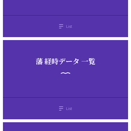
List
藩 経時データ 一覧
List