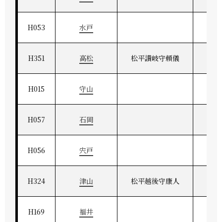
H053
水戸
H351
高松
松平讃岐守頼儀
讃
H015
守山
H057
石岡
H056
宍戸
H324
津山
松平越後守康人
美作
H169
福井