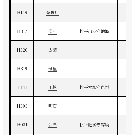
H159
糸魚川
H317
松江
松平出羽守治郷
出
H320
広瀬
H319
母里
H141
川越
松平大和守直恒
武
H303
明石
H031
会津
松平肥後守容頌
奥