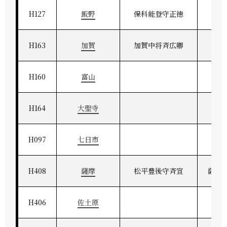
H127
飯野
保科能登守正徳
上
H163
加賀
加賀中将斉広卿
加
H160
富山
H164
大聖寺
H097
七日市
H408
薩摩
松平豊後守斉宣
薩州
H406
佐土原