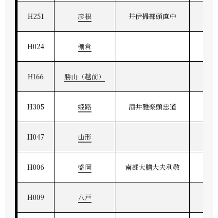
H251
彦根
井伊掃部頭直中
江
H024
棚倉
H166
勝山（越前）
H305
姫路
酒井雅楽頭忠道
播
H047
山形
H006
盛岡
南部大膳大夫利敬
奥
H009
八戸