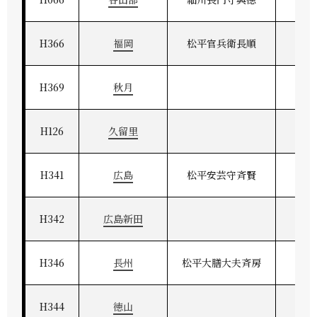
H366
福岡
松平官兵衛長順
筑
H369
秋月
H126
久留里
H341
広島
松平安芸守斉賢
安
H342
広島新田
H346
長州
松平大膳大夫斉房
長
H344
徳山