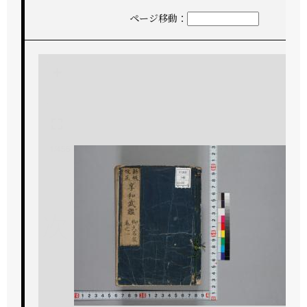
ページ移動：
+
-
1/455
次