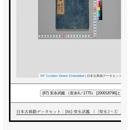
次
IIIF Curation Viewer Embedded
|
日本古典籍データセット（
国
{87} 安永武鑑 （安永4／1775） [200018796]と照
日本古典籍データセット：{86} 安永武鑑 （［安永2～3］／1773） 