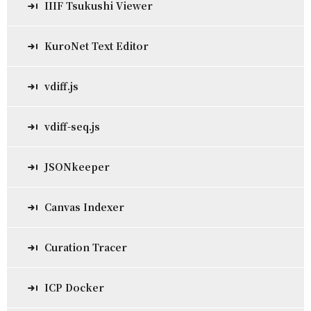
IIIF Tsukushi Viewer
KuroNet Text Editor
vdiff.js
vdiff-seq.js
JSONkeeper
Canvas Indexer
Curation Tracer
ICP Docker