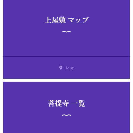
上屋敷 マップ
Map
菩提寺 一覧