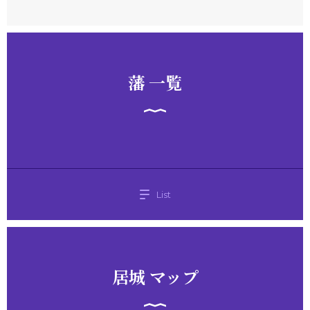
藩 一覧
List
居城 マップ