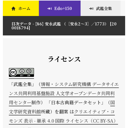
ホーム
Edo+150
武鑑全集
目次データ - {86} 安永武鑑 （［安永2～3］／1773） [20
0018794]
ライセンス
「
武鑑全集
」（
情報・システム研究機構 データサイエ
ンス共同利用基盤施設 人文学オープンデータ共同利
用センター
制作） 「日本古典籍データセット」（
国
文学研究資料館
所蔵）を翻案 は
クリエイティブ・コ
モンズ 表示 - 継承 4.0 国際 ライセンス（CC BY-SA）