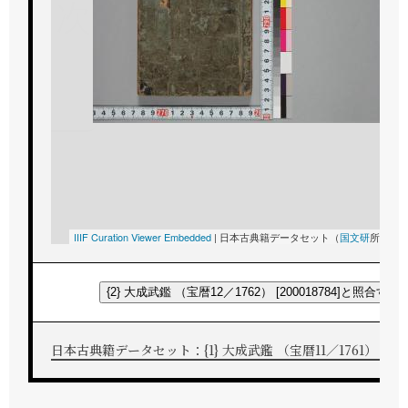
次
IIIF Curation Viewer Embedded
|
日本古典籍データセット（
国文研
所蔵）
C
{2} 大成武鑑 （宝暦12／1762） [200018784]と照合する
日本古典籍データセット：{1} 大成武鑑 （宝暦11／1761） [2000