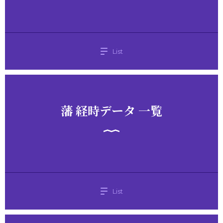
List
藩 経時データ 一覧
List