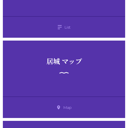
List
居城 マップ
Map