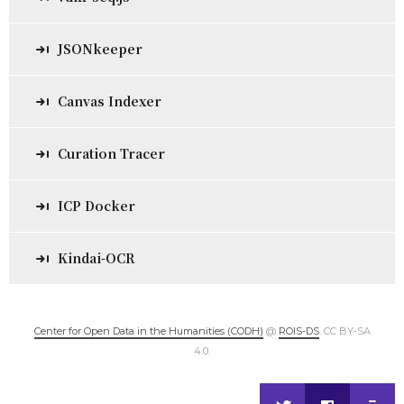
JSONkeeper
Canvas Indexer
Curation Tracer
ICP Docker
Kindai-OCR
Center for Open Data in the Humanities (CODH)
@
ROIS-DS
. CC BY-SA
4.0.