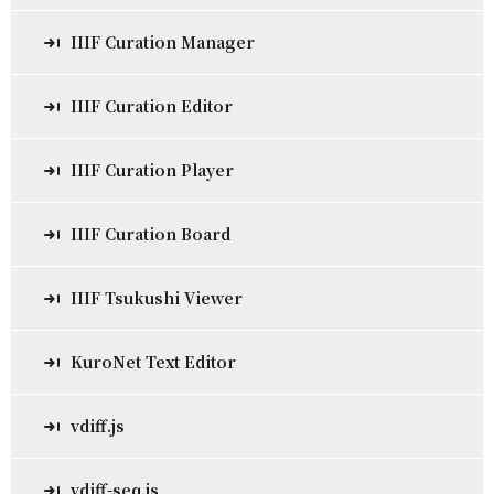
IIIF Curation Manager
IIIF Curation Editor
IIIF Curation Player
IIIF Curation Board
IIIF Tsukushi Viewer
KuroNet Text Editor
vdiff.js
vdiff-seq.js