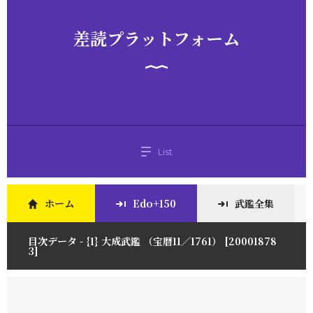
差読プラットフォーム
List
ホーム
Edo+150
武鑑全集
目次データ - {1} 大成武鑑 （宝暦11／1761） [20001878
3]