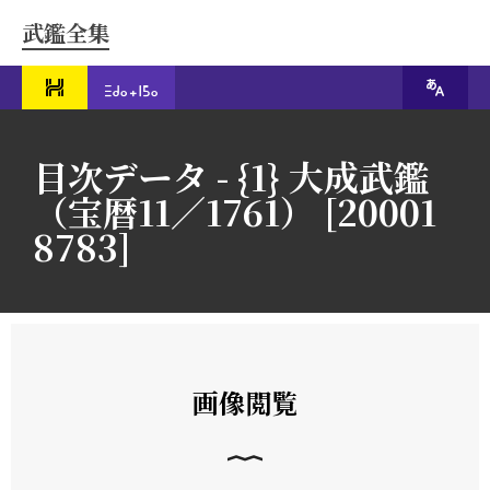
武鑑全集
目次データ - {1} 大成武鑑
（宝暦11／1761） [20001
8783]
画像閲覧