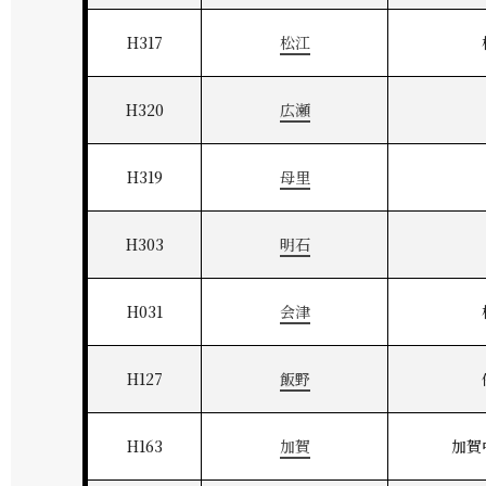
H317
松江
H320
広瀬
H319
母里
H303
明石
H031
会津
H127
飯野
H163
加賀
加賀