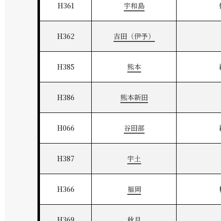
H361
宇和島
H362
吉田（伊予）
H385
熊本
H386
熊本新田
H066
谷田部
H387
宇土
H366
福岡
H369
秋月