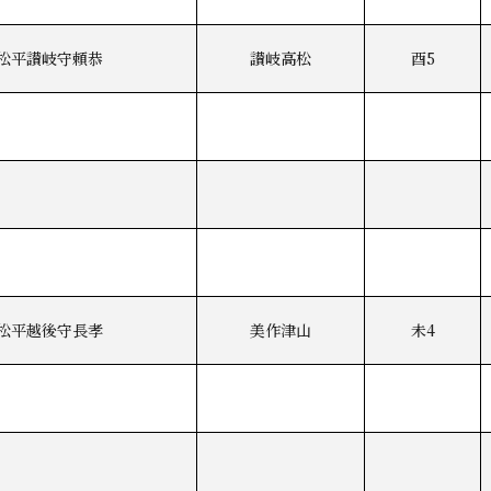
松平讃岐守頼恭
讃岐高松
酉5
松平越後守長孝
美作津山
未4