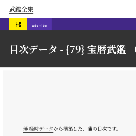
武鑑全集
目次データ - {79} 宝暦武鑑 （
藩 経時データ
から構築した、藩の目次です。