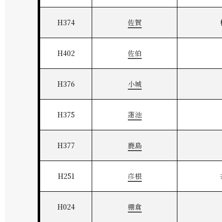
H374
佐賀
H402
佐伯
H376
小城
H375
蓮池
H377
鹿島
H251
彦根
H024
棚倉