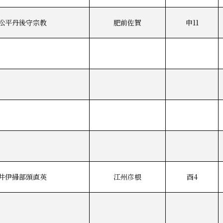
松平丹後守宗教
肥前佐賀
申11
井伊掃部頭直英
江州彦根
酉4