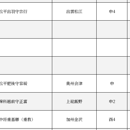
松平出羽守宗衍
出雲松江
申4
松平肥後守容綏
奥州会津
申
保科越前守正富
上総飯野
申2
中将重基卿（重教）
加州金沢
酉4