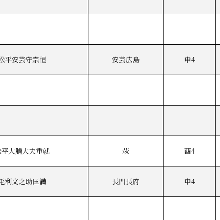
松平安芸守宗恒
安芸広島
申4
松平大膳大夫重就
萩
酉4
毛利文之助匡満
長門長府
申4