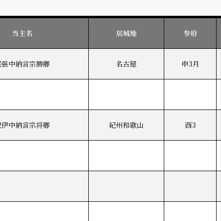
当主名
居城地
参府
尾張中納言宗勝卿
名古屋
申3月
紀伊中納言宗将卿
紀州和歌山
酉3