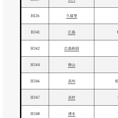
H126
久留里
H341
広島
H342
広島新田
H344
徳山
H346
長州
H347
長府
H348
清末