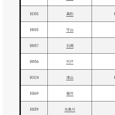
H351
高松
H015
守山
H057
石岡
H056
宍戸
H324
津山
H169
福井
H159
糸魚川