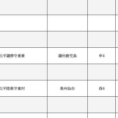
松平薩摩守重豪
薩州鹿児島
申4
松平陸奥守重村
奥州仙台
酉4