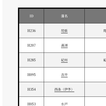
ID
藩名
H236
尾張
H207
高須
H285
紀州
H095
吉井
H354
西条（伊予）
H053
水戸