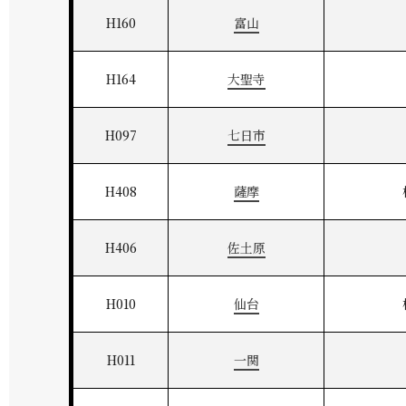
H160
富山
H164
大聖寺
H097
七日市
H408
薩摩
H406
佐土原
H010
仙台
H011
一関