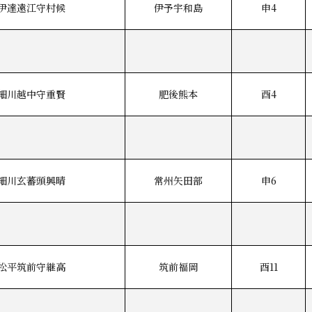
伊達遠江守村候
伊予宇和島
申4
細川越中守重賢
肥後熊本
酉4
細川玄蕃頭興晴
常州矢田部
申6
松平筑前守継高
筑前福岡
酉11