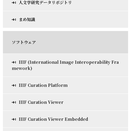
人文学研究データリポジトリ
まめ知識
ソフトウェア
IIIF (International Image Interoperability Fra
mework)
IIIF Curation Platform
IIIF Curation Viewer
IIIF Curation Viewer Embedded