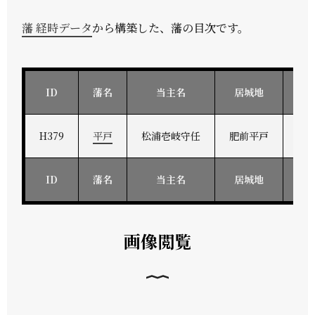
藩 経時データ
から構築した、藩の目次です。
ID
藩名
当主名
居城地
参
H379
平戸
松浦壱岐守任
肥前平戸
な
ID
藩名
当主名
居城地
参
画像閲覧