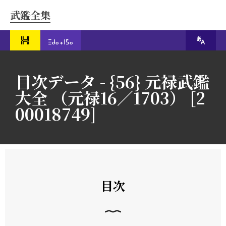
武鑑全集
目次データ - {56} 元禄武鑑
大全 （元禄16／1703） [2
00018749]
目次