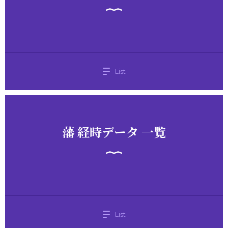
List
藩 経時データ 一覧
List