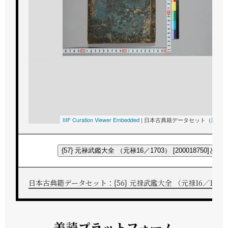
IIIF Curation Viewer Embedded
|
日本古典籍データセット（
国文
{57} 元禄武鑑大全 （元禄16／1703） [200018750]と
日本古典籍データセット：{56} 元禄武鑑大全 （元禄16／1703） [
差読プラットフォーム