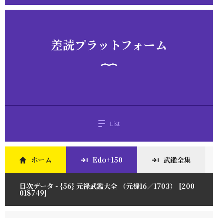
差読プラットフォーム
List
ホーム
Edo+150
武鑑全集
目次データ - {56} 元禄武鑑大全 （元禄16／1703） [200
018749]