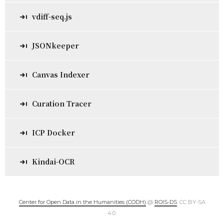
vdiff-seq.js
JSONkeeper
Canvas Indexer
Curation Tracer
ICP Docker
Kindai-OCR
Center for Open Data in the Humanities (CODH)
@
ROIS-DS
. CC BY-SA
4.0.