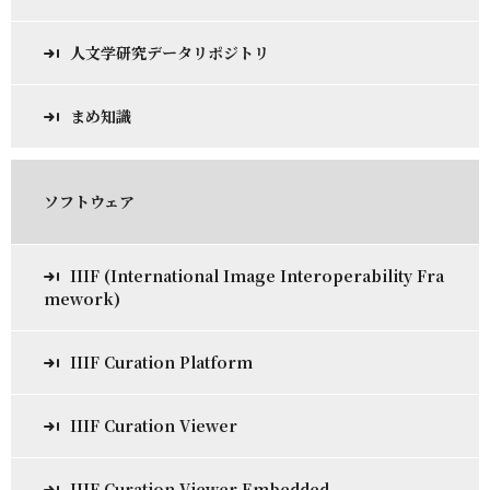
人文学研究データリポジトリ
まめ知識
ソフトウェア
IIIF (International Image Interoperability Fra
mework)
IIIF Curation Platform
IIIF Curation Viewer
IIIF Curation Viewer Embedded