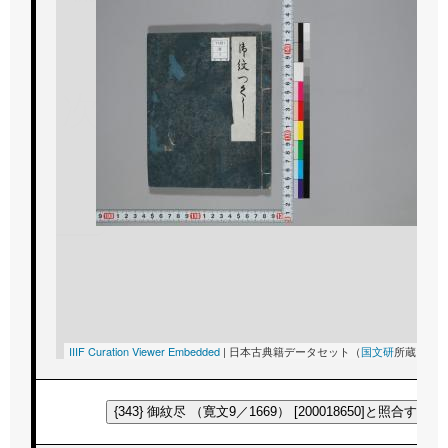
次
IIIF Curation Viewer Embedded
|
日本古典籍データセット（
国文研
所蔵）
CO
{343} 御紋尽 （寛文9／1669） [200018650]と照合する