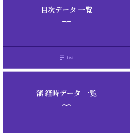
目次データ 一覧
List
藩 経時データ 一覧