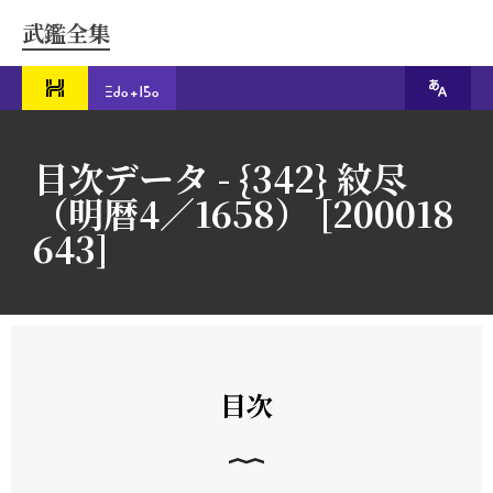
武鑑全集
目次データ - {342} 紋尽
（明暦4／1658） [200018
643]
目次