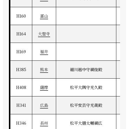
H160
富山
H164
大聖寺
H169
福井
H385
熊本
細川越中守綱俊殿
H408
薩摩
松平大隅守光久殿
H341
広島
松平安芸守光晟殿
H346
長州
松平大膳太輔綱広