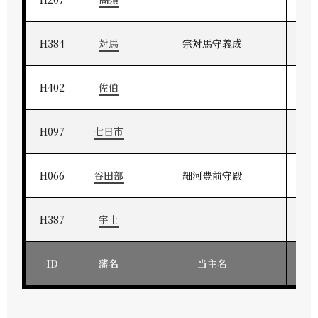
H384
対馬
宗対馬守義成
H402
佐伯
H097
七日市
H066
谷田部
細河豊前守殿
H387
宇土
ID
藩名
当主名