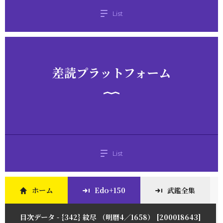
List
差読プラットフォーム
List
ホーム
Edo+150
武鑑全集
目次データ - {342} 紋尽 （明暦4／1658） [200018643]