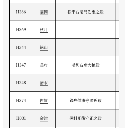
H366
福岡
松平右衛門佐忠之殿
H369
秋月
H344
徳山
H347
長府
毛利右京大輔殿
H348
清末
H374
佐賀
鍋島信濃守勝氏殿
H031
会津
保科肥後守正之殿