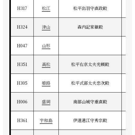
H317
松江
松平出羽守直政殿
H324
津山
森内記家継殿
H047
山形
H351
高松
松平右京太夫光頼殿
H305
姫路
松平式部太夫忠次殿
H006
盛岡
南部山城守重直殿
H361
宇和島
伊達遠江守秀宗殿