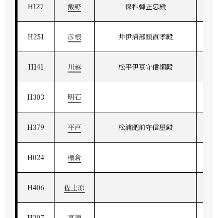
H127
飯野
保科弾正忠殿
H251
彦根
井伊掃部頭直孝殿
近
H141
川越
松平伊豆守信綱殿
H303
明石
H379
平戸
松浦肥前守信屋殿
H024
棚倉
H406
佐土原
H207
高須