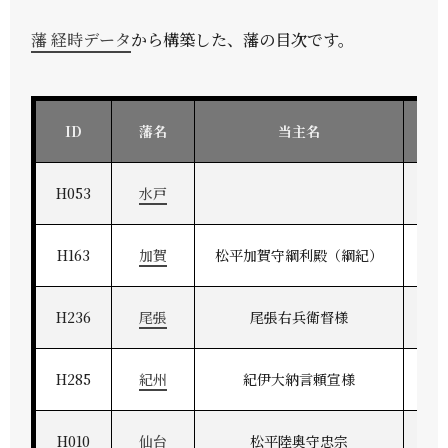
藩 経時データ
から構築した、藩の目次です。
ID
藩名
当主名
H053
水戸
H163
加賀
松平加賀守綱利殿（綱紀）
H236
尾張
尾張右兵衛督様
H285
紀州
紀伊大納言頼宣様
H010
仙台
松平陸奥守忠宗