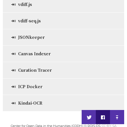
vdiff.js
vdiff-seq.js
JSONkeeper
Canvas Indexer
Curation Tracer
ICP Docker
Kindai-OCR
Center for Open Data in the Humanities (CODH)
@
ROIS-DS
. CC BY-SA