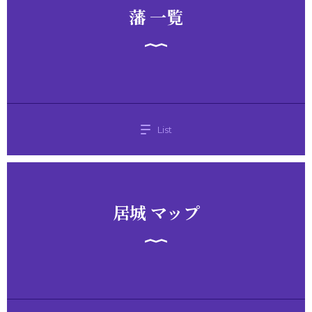
藩 一覧
List
居城 マップ