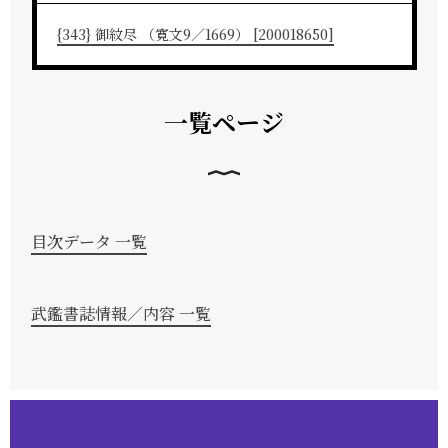
{343} 御紋尽 （寛文9／1669） [200018650]
一覧ページ
目次データ 一覧
武鑑書誌情報／内容 一覧