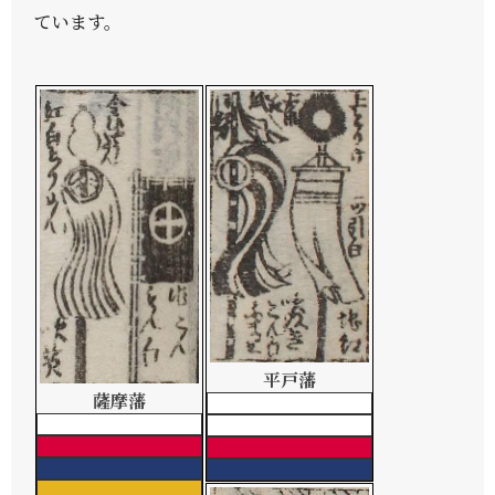
ています。
平戸藩
薩摩藩