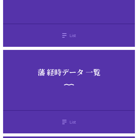
List
藩 経時データ 一覧
List