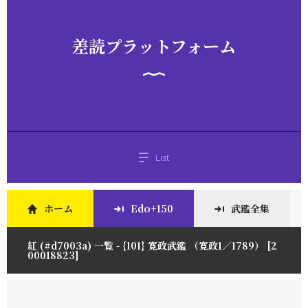
差読プラットフォーム
List
ホーム
Edo+150
武鑑全集
紅 (#d7003a) 一覧 - {101} 寛政武鑑 （寛政1／1789） [2
00018823]