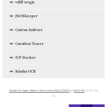
vdiff-seq.js
JSONkeeper
Canvas Indexer
Curation Tracer
ICP Docker
Kindai-OCR
Center for Open Data in the Humanities (CODH)
@
ROIS-DS
. CC BY-SA
4.0.