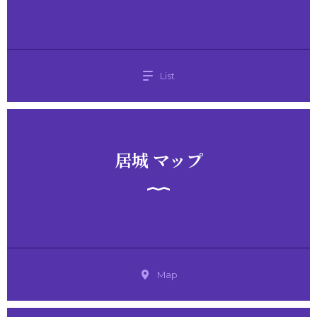
List
居城 マップ
Map