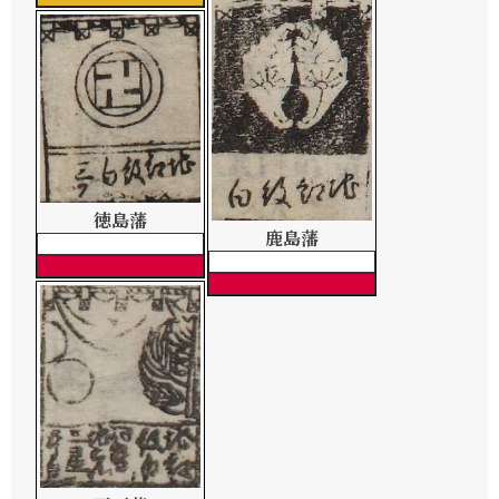
徳島藩
鹿島藩