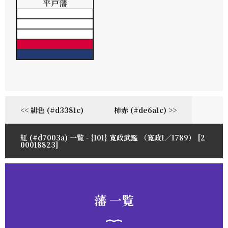
平戸藩
<< 緋色 (#d3381c)
柿赤 (#de6a1c) >>
紅 (#d7003a) 一覧 - {101} 寛政武鑑 （寛政1／1789） [2
00018823]
藩 一覧