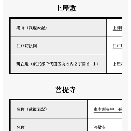
上屋敷
場所（武鑑表記）
上神田橋
江戸切絵図
江戸切絵
現在地（東京都千代田区丸の内２丁目６−１）
上屋敷地
菩提寺
名称（武鑑表記）
東本願寺中 長敬寺
名称
長敬寺