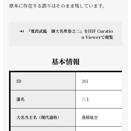
原本に存在する誤りはそのまま残しています。
『寛政武鑑 御大名衆巻之二』をIIIF Curatio
n Viewerで閲覧
基本情報
ID
261
藩名
三上
大名当主名（現代通称）
遠藤胤忠