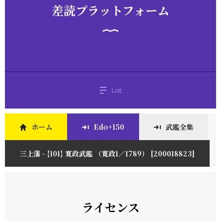
差読プラットフォーム
List
ホーム
Edo+150
武鑑全集
三上藩 - {101} 寛政武鑑 （寛政1／1789） [200018823]
ライセンス