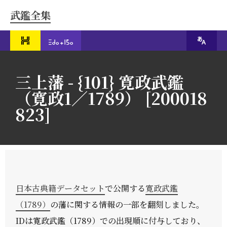
武鑑全集
三上藩 - {101} 寛政武鑑
（寛政1／1789） [200018
823]
日本古典籍データセット
で公開する
寛政武鑑
（1789）
の藩に関する情報の一部を翻刻しました。
IDは寛政武鑑（1789）での出現順に付与しており、