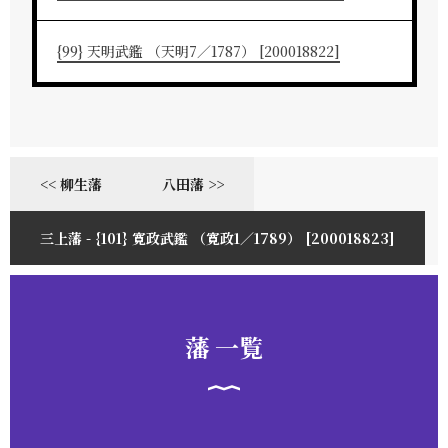
{99} 天明武鑑 （天明7／1787） [200018822]
<< 柳生藩
八田藩 >>
三上藩 - {101} 寛政武鑑 （寛政1／1789） [200018823]
藩 一覧