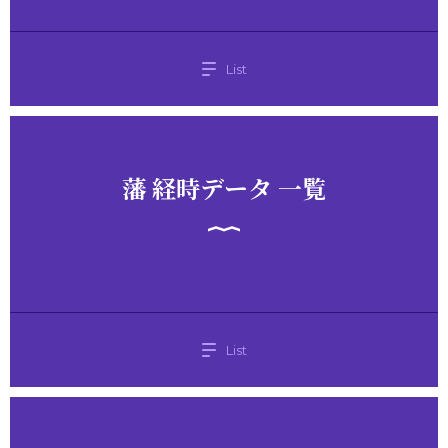
List
藩 経時データ 一覧
List