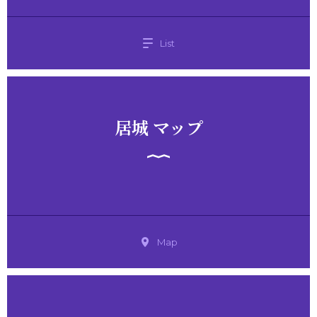
List
居城 マップ
Map