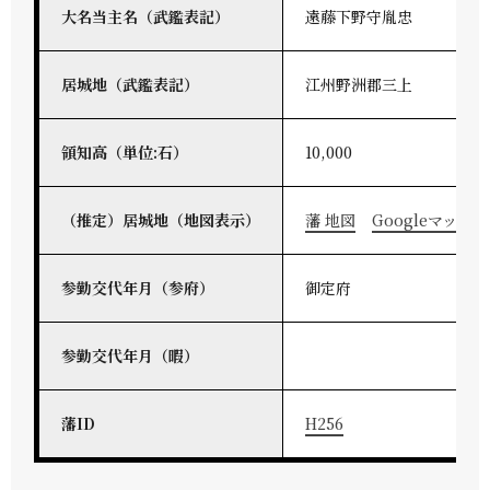
大名当主名（武鑑表記）
遠藤下野守胤忠
居城地（武鑑表記）
江州野洲郡三上
領知高（単位:石）
10,000
（推定）居城地（地図表示）
藩 地図
Googleマップ
参勤交代年月（参府）
御定府
参勤交代年月（暇）
藩ID
H256