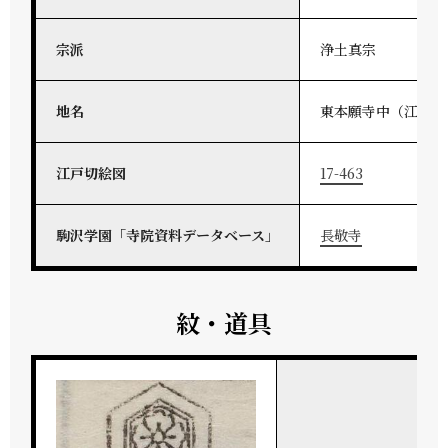
宗派
浄土真宗
地名
東本願寺中（江戸）
江戸切絵図
17-463
駒沢学園「寺院資料データベース」
長敬寺
紋・道具