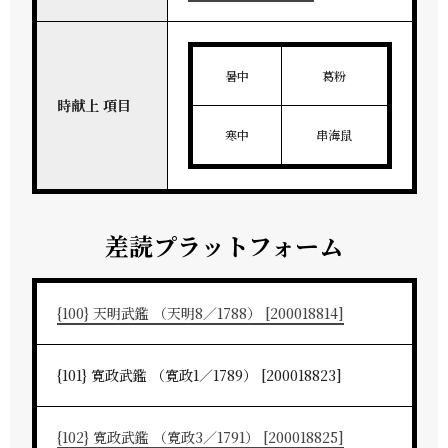
暑中
葛粉
時献上 項目
寒中
串海鼠
差読プラットフォーム
{100} 天明武鑑 （天明8／1788） [200018814]
{101} 寛政武鑑 （寛政1／1789） [200018823]
{102} 寛政武鑑 （寛政3／1791） [200018825]