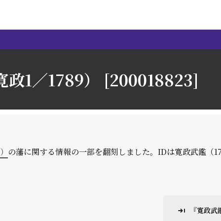
政1／1789） [200018823]
9）
の藩に関する情報の一部を翻刻しました。IDは寛政武鑑（1
『寛政武鑑