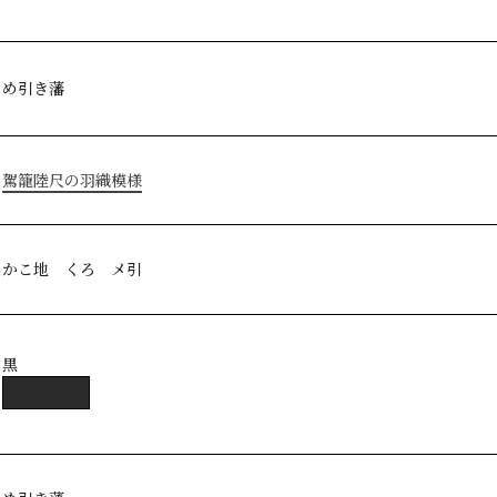
め引き藩
駕籠陸尺の羽織模様
かこ地 くろ メ引
黒