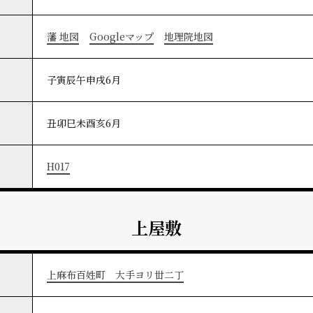
藩 地図
Googleマップ
地理院地図
子寅辰午申戌6月
丑卯巳未酉亥6月
H017
上屋敷
上麻布百姓町 大手ヨリ丗二丁