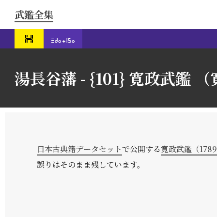
武鑑全集
湯長谷藩 - {101} 寛政武鑑 （寛
日本古典籍データセット
で公開する
寛政武鑑（178
誤りはそのまま残しています。