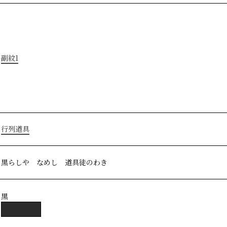
副紋1
行列道具
黒らしや なめし 道具徒のわき
黒