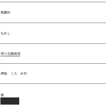
黒羅紗
なめし
押の羽織模様
押地 くろ め引
黒