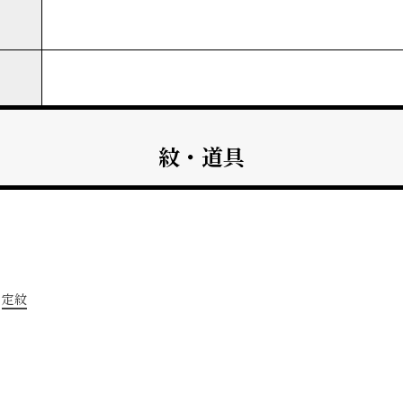
紋・道具
定紋