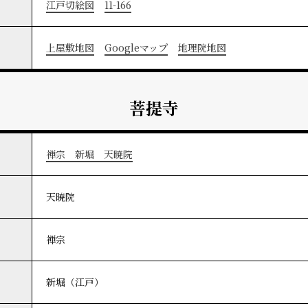
江戸切絵図
11-166
上屋敷地図
Googleマップ
地理院地図
菩提寺
禅宗 新堀 天暁院
天暁院
禅宗
新堀（江戸）