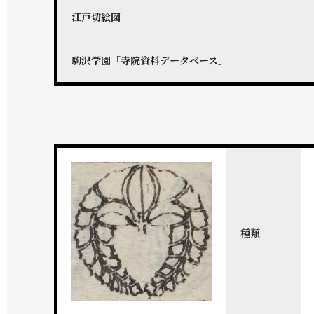
江戸切絵図
駒沢学園「寺院資料データベース」
種類