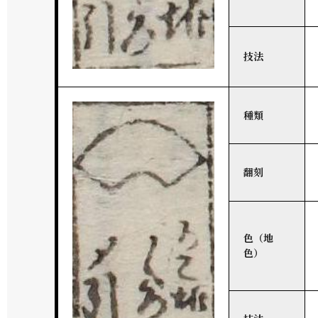
技法
種類
翻刻
色（地
色）