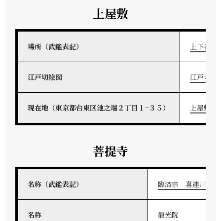
上屋敷
場所（武鑑表記）
上下谷池
江戸切絵図
江戸切絵
現在地（東京都台東区池之端２丁目１−３５）
上屋敷地
菩提寺
名称（武鑑表記）
臨済宗 喜連川 龍
名称
龍光院