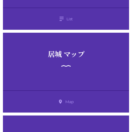
List
居城 マップ
Map