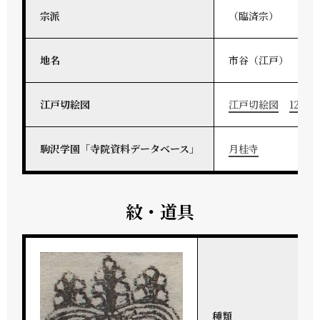
宗派
（臨済宗）
地名
市谷（江戸）
江戸切絵図
江戸切絵図
12-174
駒沢学園「寺院資料データベース」
月桂寺
紋・道具
種類