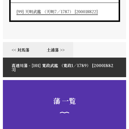
{99} 天明武鑑 （天明7／1787） [200018822]
<< 対馬藩
土浦藩 >>
喜連川藩 - {101} 寛政武鑑 （寛政1／1789） [20001882
3]
藩 一覧