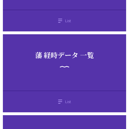
List
藩 経時データ 一覧
List