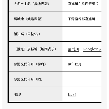
大名当主名（武鑑表記）
喜連川左兵衛督恵氏
居城地（武鑑表記）
下野塩谷郡喜連川
領知高（単位:石）
（推定）居城地（地図表示）
藩 地図
Googleマップ
参勤交代年月（参府）
毎年12月
参勤交代年月（暇）
藩ID
H074