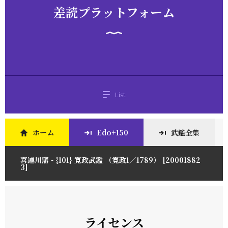
差読プラットフォーム
List
ホーム
Edo+150
武鑑全集
喜連川藩 - {101} 寛政武鑑 （寛政1／1789） [20001882
3]
ライセンス