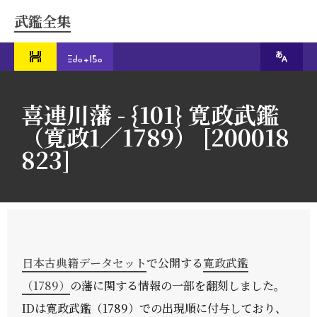
武鑑全集
喜連川藩 - {101} 寛政武鑑
（寛政1／1789） [200018
823]
日本古典籍データセット
で公開する
寛政武鑑
（1789）
の藩に関する情報の一部を翻刻しました。
IDは寛政武鑑（1789）での出現順に付与しており、