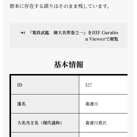
原本に存在する誤りはそのまま残しています。
『寛政武鑑 御大名衆巻之一』をIIIF Curatio
n Viewerで閲覧
基本情報
ID
127
藩名
喜連川
大名当主名（現代通称）
喜連川恵氏