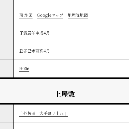
藩 地図
Googleマップ
地理院地図
子寅辰午申戌4月
丑卯巳未酉亥4月
H006
上屋敷
上外桜田 大手ヨリ十八丁