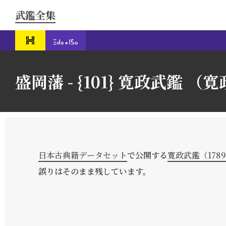
武鑑全集
盛岡藩 - {101} 寛政武鑑 （寛政
日本古典籍データセット
で公開する
寛政武鑑（178
誤りはそのまま残しています。