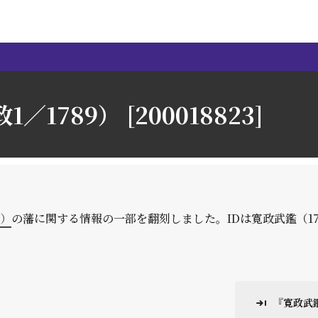
1／1789） [200018823]
9）
の藩に関する情報の一部を翻刻しました。IDは寛政武鑑（1
『寛政武鑑