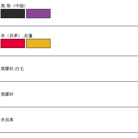
黒,紫（中結）
赤（長革）,金藩
黒羅紗,白毛
黒羅紗
赤長革