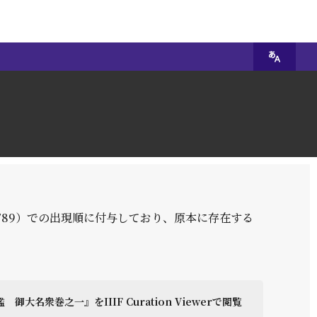
789）での出現順に付与しており、原本に存在する
 御大名衆巻之一』をIIIF Curation Viewerで閲覧