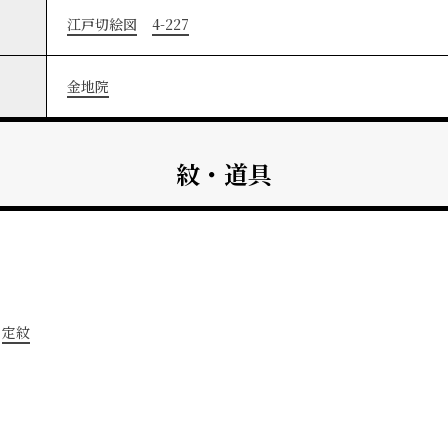
江戸切絵図
4-227
金地院
紋・道具
定紋