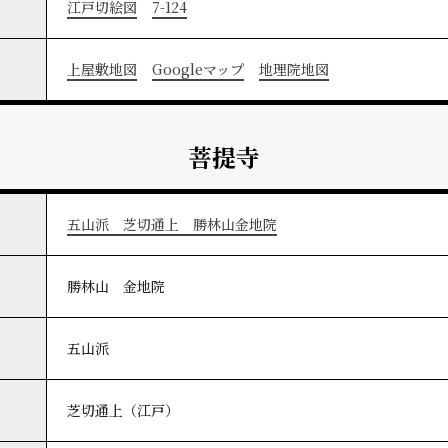
江戸切絵図
7-124
上屋敷地図
Googleマップ
地理院地図
菩提寺
五山派 芝切通上 勝林山金地院
勝林山 金地院
五山派
芝切通上（江戸）