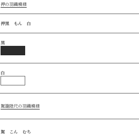
押の羽織模様
押黒 もん 白
黒
白
駕籠陸尺の羽織模様
駕 こん むち