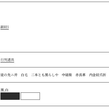
副紋1
行列道具
徒の先ニ并 白毛 二本とも黒らしや 中結紫 赤長革 内金紋爪折
黒,白