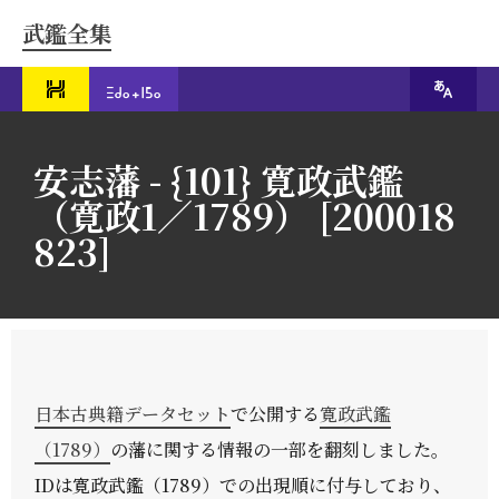
武鑑全集
安志藩 - {101} 寛政武鑑
（寛政1／1789） [200018
823]
日本古典籍データセット
で公開する
寛政武鑑
（1789）
の藩に関する情報の一部を翻刻しました。
IDは寛政武鑑（1789）での出現順に付与しており、