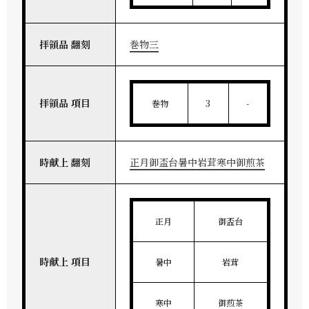
拝領品 翻刻
巻物三
拝領品 項目
巻物
3
-
時献上 翻刻
正月御盃台暑中岩茸寒中御煎茶
正月
御盃台
時献上 項目
暑中
岩茸
寒中
御煎茶