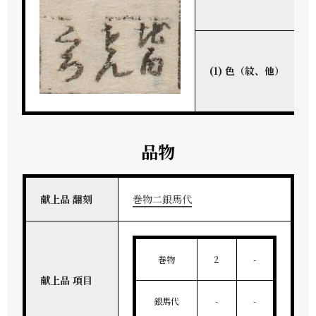
(1) 色（紋、他）
品物
献上品 翻刻
巻物二銀馬代
巻物
2
-
献上品 項目
銀馬代
-
-