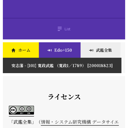
List
ホーム
Edo+150
武鑑全集
安志藩 - {101} 寛政武鑑 （寛政1／1789） [200018823]
ライセンス
「
武鑑全集
」（
情報・システム研究機構 データサイエ