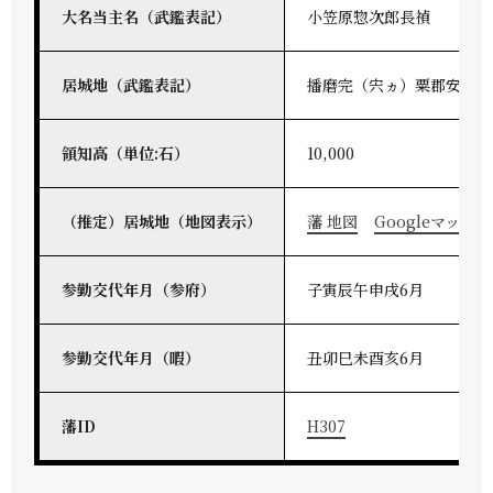
大名当主名（武鑑表記）
小笠原惣次郎長禎
居城地（武鑑表記）
播磨完（宍ヵ）粟郡安志
領知高（単位:石）
10,000
（推定）居城地（地図表示）
藩 地図
Googleマップ
参勤交代年月（参府）
子寅辰午申戌6月
参勤交代年月（暇）
丑卯巳未酉亥6月
藩ID
H307