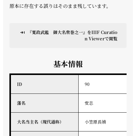
原本に存在する誤りはそのまま残しています。
『寛政武鑑 御大名衆巻之一』をIIIF Curatio
n Viewerで閲覧
基本情報
ID
90
藩名
安志
大名当主名（現代通称）
小笠原長禎