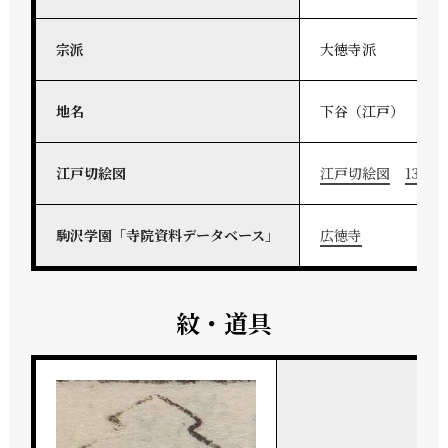
宗派
大徳寺派
地名
下谷（江戸）
江戸切絵図
江戸切絵図
13-30
駒沢学園「寺院資料データベース」
広徳寺
紋・道具