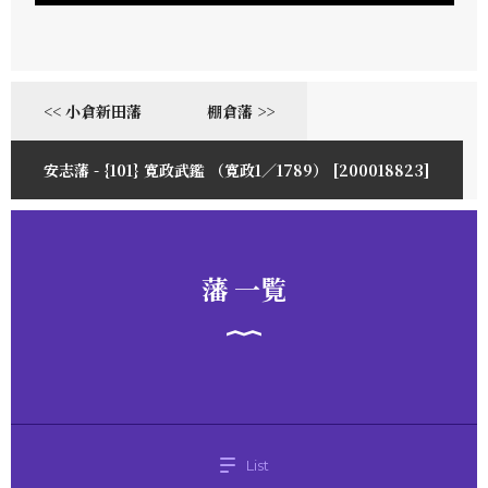
<< 小倉新田藩
棚倉藩 >>
安志藩 - {101} 寛政武鑑 （寛政1／1789） [200018823]
藩 一覧
List