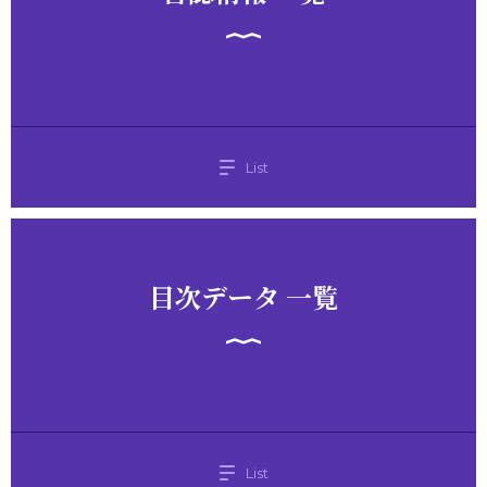
List
目次データ 一覧
List