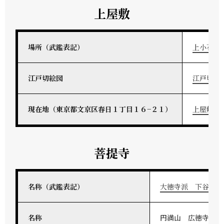
上屋敷
場所（武鑑表記）
上小石川
江戸切絵図
江戸切絵
現在地（東京都文京区春日１丁目１６−２１）
上屋敷地
菩提寺
名称（武鑑表記）
大徳寺派 下谷 円
名称
円満山 広徳寺