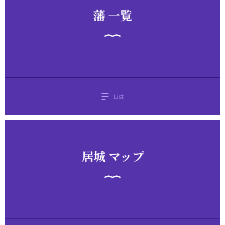
藩 一覧
List
居城 マップ