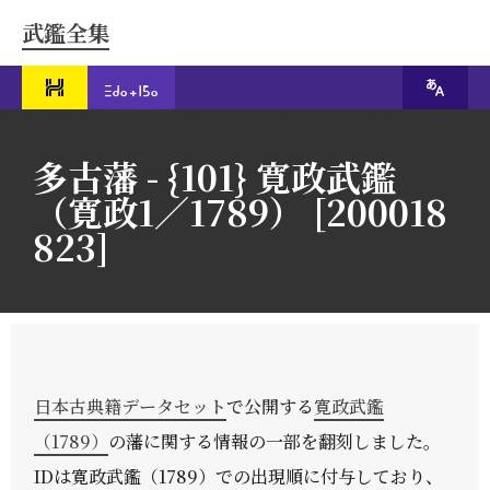
武鑑全集
多古藩 - {101} 寛政武鑑
（寛政1／1789） [200018
823]
日本古典籍データセット
で公開する
寛政武鑑
（1789）
の藩に関する情報の一部を翻刻しました。
IDは寛政武鑑（1789）での出現順に付与しており、