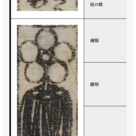
紋の数
種類
翻刻