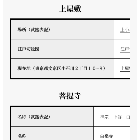
上屋敷
場所（武鑑表記）
上小石川
江戸切絵図
江戸切絵
現在地（東京都文京区小石川２丁目１０−９）
上屋敷地
菩提寺
名称（武鑑表記）
禅宗 下谷 白泉寺
名称
白泉寺