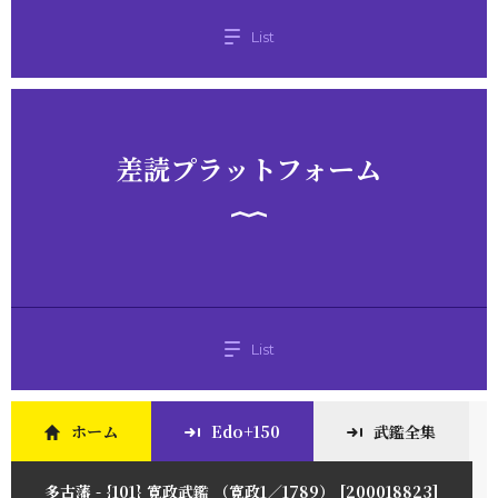
List
差読プラットフォーム
List
ホーム
Edo+150
武鑑全集
多古藩 - {101} 寛政武鑑 （寛政1／1789） [200018823]