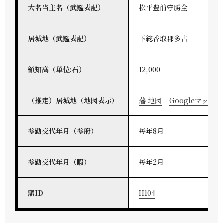
大名当主名（武鑑表記）
松平豊前守勝全
居城地（武鑑表記）
下総香取郡多古
領知高（単位:石）
12,000
（推定）居城地（地図表示）
藩 地図
Googleマップ
参勤交代年月（参府）
毎年8月
参勤交代年月（暇）
毎年2月
藩ID
H104