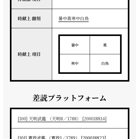
時献上 翻刻
暑中葛寒中白鳥
暑中
葛
時献上 項目
寒中
白鳥
差読プラットフォーム
{100} 天明武鑑 （天明8／1788） [200018814]
{101} 寛政武鑑 （寛政1／1789） [200018823]