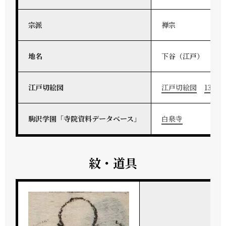
宗派
禅宗
地名
下谷（江戸）
江戸切絵図
江戸切絵図
13-32
駒沢学園「寺院資料データベース」
白泉寺
紋・道具