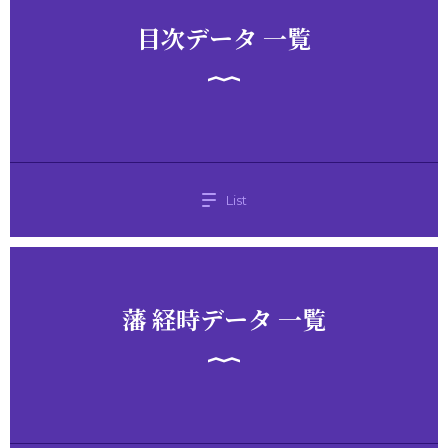
目次データ 一覧
List
藩 経時データ 一覧