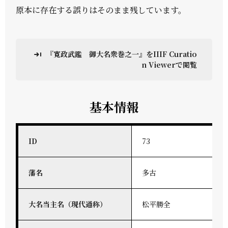
原本に存在する誤りはそのまま残しています。
『寛政武鑑 御大名衆巻之一』をIIIF Curatio
n Viewerで閲覧
基本情報
ID
73
藩名
多古
大名当主名（現代通称）
松平勝全