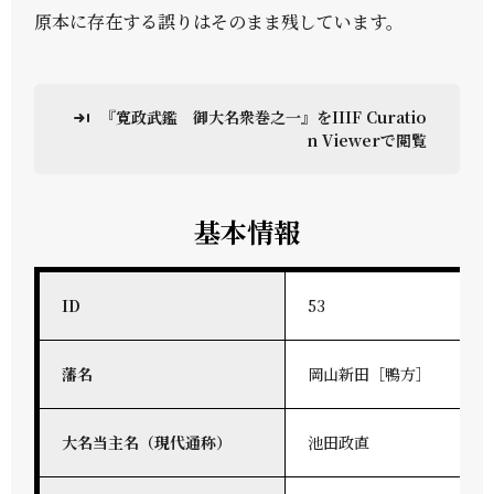
原本に存在する誤りはそのまま残しています。
『寛政武鑑 御大名衆巻之一』をIIIF Curatio
n Viewerで閲覧
基本情報
ID
53
藩名
岡山新田［鴨方］
大名当主名（現代通称）
池田政直