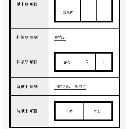
献上品 項目
銀馬代
-
-
拝領品 翻刻
巻物五
拝領品 項目
巻物
5
-
時献上 翻刻
不時之献上物無之
時献上 項目
不時
なし