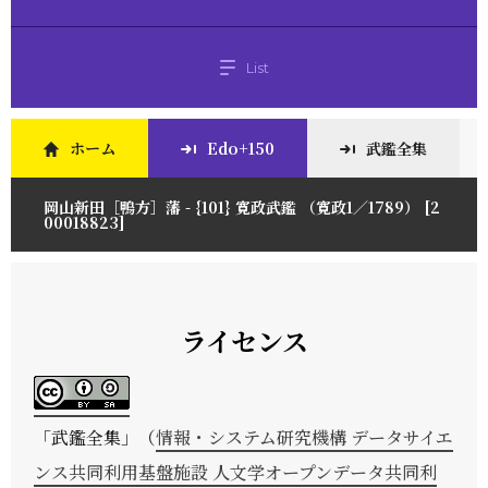
List
ホーム
Edo+150
武鑑全集
岡山新田［鴨方］藩 - {101} 寛政武鑑 （寛政1／1789） [2
00018823]
ライセンス
「
武鑑全集
」（
情報・システム研究機構 データサイエ
ンス共同利用基盤施設 人文学オープンデータ共同利