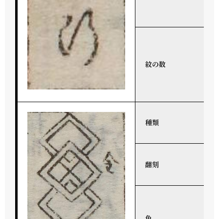
紋の数
種類
翻刻
色