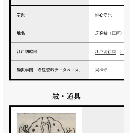
宗派
妙心寺派
地名
芝高輪（江戸）
江戸切絵図
江戸切絵図
5-153
駒沢学園「寺院資料データベース」
東禅寺
紋・道具