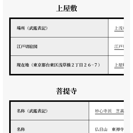
上屋敷
場所（武鑑表記）
上浅草鳥
江戸切絵図
江戸切絵
現在地（東京都台東区浅草橋２丁目２６−７）
上屋敷地
菩提寺
名称（武鑑表記）
妙心寺派 芝高なわ
名称
仏日山 東禅寺