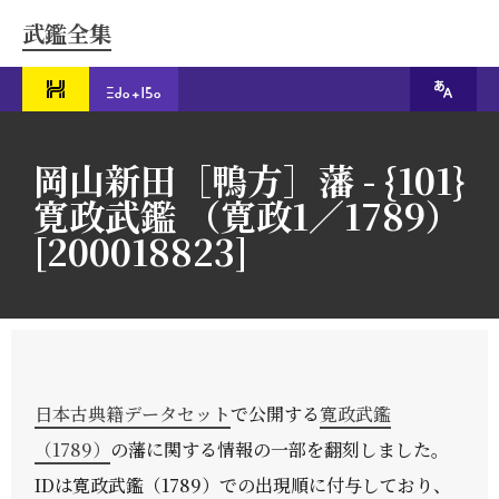
武鑑全集
岡山新田［鴨方］藩 - {101}
寛政武鑑 （寛政1／1789）
[200018823]
日本古典籍データセット
で公開する
寛政武鑑
（1789）
の藩に関する情報の一部を翻刻しました。
IDは寛政武鑑（1789）での出現順に付与しており、