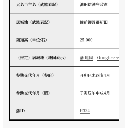
大名当主名（武鑑表記）
池田信濃守政直
居城地（武鑑表記）
備前御野郡新田
領知高（単位:石）
25,000
（推定）居城地（地図表示）
藩 地図
Googleマップ
参勤交代年月（参府）
丑卯巳未酉亥4月
参勤交代年月（暇）
子寅辰午申戌4月
藩ID
H334