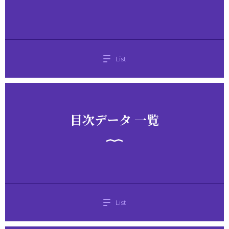
List
目次データ 一覧
List