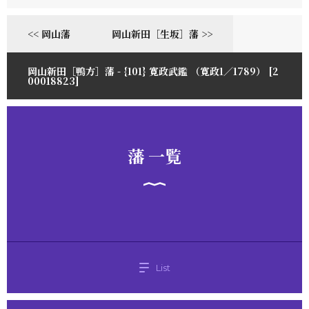
<< 岡山藩
岡山新田［生坂］藩 >>
岡山新田［鴨方］藩 - {101} 寛政武鑑 （寛政1／1789） [2
00018823]
藩 一覧
List