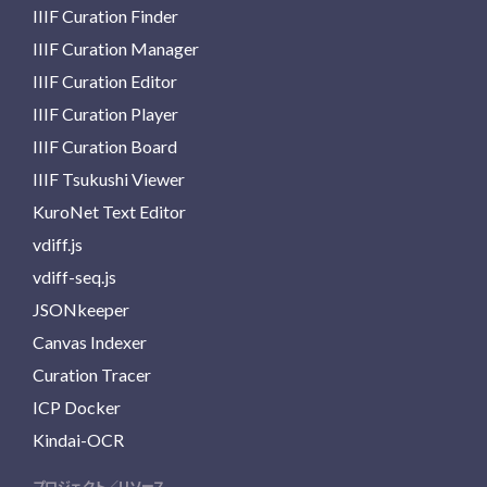
IIIF Curation Finder
IIIF Curation Manager
IIIF Curation Editor
IIIF Curation Player
IIIF Curation Board
IIIF Tsukushi Viewer
KuroNet Text Editor
vdiff.js
vdiff-seq.js
JSONkeeper
Canvas Indexer
Curation Tracer
ICP Docker
Kindai-OCR
プロジェクト／リソース