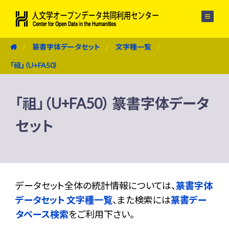
メニュー
篆書字体データセット
文字種一覧
「祖」（U+FA50）
「祖」（U+FA50） 篆書字体データ
セット
データセット全体の統計情報については、
篆書字体
データセット 文字種一覧
、また検索には
篆書デー
タベース検索
をご利用下さい。