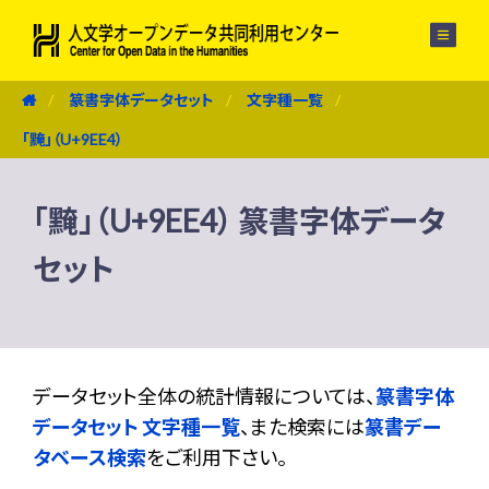
メニュー
篆書字体データセット
文字種一覧
「黤」（U+9EE4）
「黤」（U+9EE4） 篆書字体データ
セット
データセット全体の統計情報については、
篆書字体
データセット 文字種一覧
、また検索には
篆書デー
タベース検索
をご利用下さい。