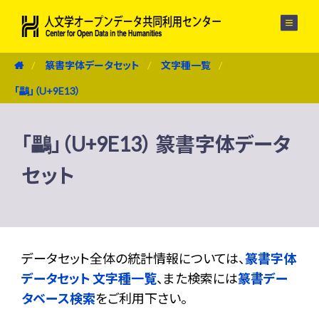
メニュー
篆書字体データセット
文字種一覧
「鸓」（U+9E13）
「鸓」（U+9E13） 篆書字体データ
セット
データセット全体の統計情報については、
篆書字体
データセット 文字種一覧
、また検索には
篆書デー
タベース検索
をご利用下さい。