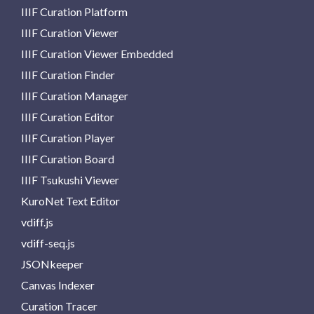
IIIF Curation Platform
IIIF Curation Viewer
IIIF Curation Viewer Embedded
IIIF Curation Finder
IIIF Curation Manager
IIIF Curation Editor
IIIF Curation Player
IIIF Curation Board
IIIF Tsukushi Viewer
KuroNet Text Editor
vdiff.js
vdiff-seq.js
JSONkeeper
Canvas Indexer
Curation Tracer