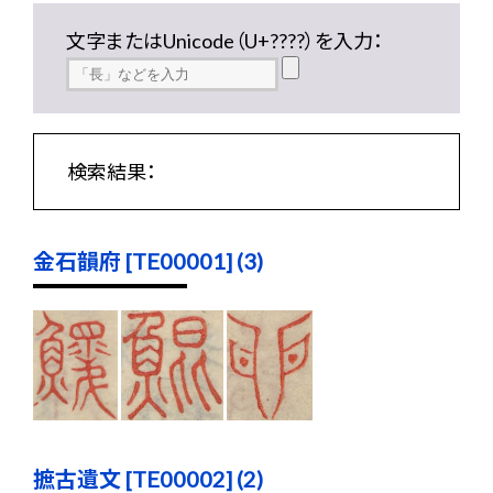
文字またはUnicode（U+????）を入力：
検索結果：
金石韻府 [TE00001] (3)
摭古遺文 [TE00002] (2)