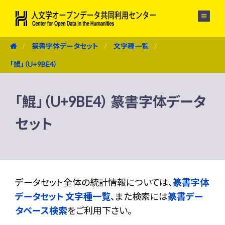
メニュー
篆書字体データセット
文字種一覧
「鯤」（U+9BE4）
「鯤」（U+9BE4） 篆書字体データ
セット
データセット全体の統計情報については、
篆書字体
データセット 文字種一覧
、また検索には
篆書デー
タベース検索
をご利用下さい。