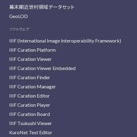
幕末期近世村領域データセット
GeoLOD
ソフトウェア
IIIF (International Image Interoperability Framework)
IIIF Curation Platform
IIIF Curation Viewer
IIIF Curation Viewer Embedded
IIIF Curation Finder
IIIF Curation Manager
IIIF Curation Editor
IIIF Curation Player
IIIF Curation Board
IIIF Tsukushi Viewer
KuroNet Text Editor