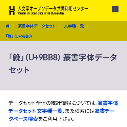
メニュー
篆書字体データセット
文字種一覧
「鮸」（U+9BB8）
「鮸」（U+9BB8） 篆書字体データ
セット
データセット全体の統計情報については、
篆書字体
データセット 文字種一覧
、また検索には
篆書デー
タベース検索
をご利用下さい。